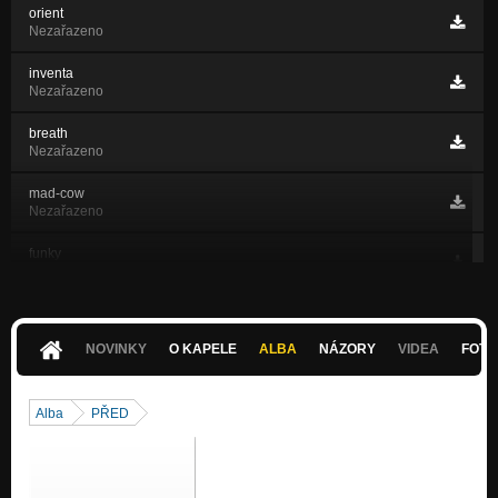
orient
Nezařazeno
inventa
Nezařazeno
breath
Nezařazeno
mad-cow
Nezařazeno
funky
Nezařazeno
Judgement day
Nezařazeno
NOVINKY
O KAPELE
ALBA
NÁZORY
VIDEA
FOTK
KRACEJIC PO PRECHODU
Nezařazeno
Alba
PŘED
mad-dog
Nezařazeno
punqa