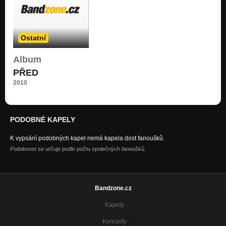
Nezařazeno
Ostatní
Album
PŘED
2010
PODOBNÉ KAPELY
K vypsání podobných kapel nemá kapela dost fanoušků.
Podobnost se určuje podle počtu společných fanoušků.
Bandzone.cz
Kapely
Koncerty