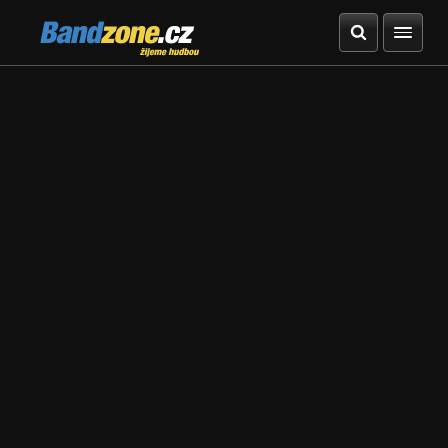
Bandzone.cz
žijeme hudbou