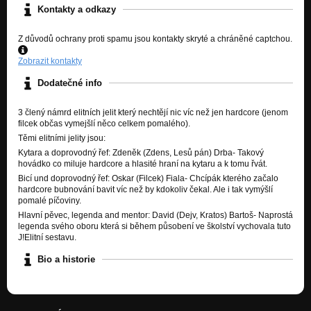
Kontakty a odkazy
proti uzkosti
z telefonu
Z důvodů ochrany proti spamu jsou kontakty skryté a chráněné captchou.
Zobrazit kontakty
Dodatečné info
3 člený námrd elitních jelit který nechtějí nic víc než jen hardcore (jenom
filcek občas vymejšlí něco celkem pomalého).
Těmi elitními jelity jsou:
Kytara a doprovodný řef: Zdeněk (Zdens, Lesů pán) Drba- Takový
hovádko co miluje hardcore a hlasité hraní na kytaru a k tomu řvát.
Bicí und doprovodný řef: Oskar (Filcek) Fiala- Chcípák kterého začalo
hardcore bubnování bavit víc než by kdokoliv čekal. Ale i tak vymýšlí
pomalé píčoviny.
Hlavní pěvec, legenda and mentor: David (Dejv, Kratos) Bartoš- Naprostá
legenda svého oboru která si během působení ve školství vychovala tuto
J!Elitní sestavu.
Bio a historie