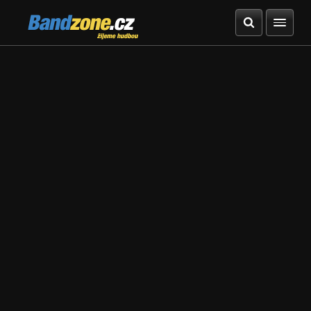
Bandzone.cz
žijeme hudbou