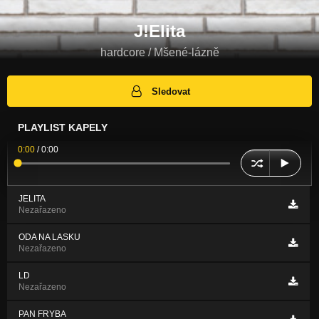
J!Elita
hardcore / Mšené-lázně
Sledovat
PLAYLIST KAPELY
0:00
/
0:00
JELITA
Nezařazeno
ODA NA LASKU
Nezařazeno
LD
Nezařazeno
PAN FRYBA