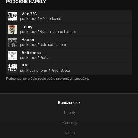
PODOBNÉ KAPELY
Vůz 336
punk-rock
/
Mšené-lázně
Louty
punk-rock
/
Roudnice nad Labem
Houba
punk-rock
/
Ústí nad Labem
Antistress
punk-rock
/
Praha
P.S.
punk-symphonic
/
Prdel Světa
Podobnost se určuje podle počtu společných fanoušků.
Bandzone.cz
Kapely
Koncerty
Videa