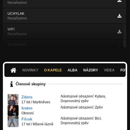
Nezařazeno
UCHYLAK
Nezařazeno
WIFI
Nezařazeno
3HSPANKU
Nezařazeno
VASEK
Nezařazeno
NOVINKY
O KAPELE
ALBA
NÁZORY
VIDEA
FOTK
INDIAN
Nezařazeno
Členové skupiny
wifi
Nástrojové obsazení:
Kytara,
z telefonu
Zdens
Doprovodný zpěv
17 let
/
Martiněves
Nástrojové obsazení:
Zpěv
vasek klauzu
kratos
z telefonu
Okresní
Nástrojové obsazení:
Bicí,
Filcek
Doprovodný zpěv
úchyl!ák
17 let
/
Mšené-lázně
z telefonu