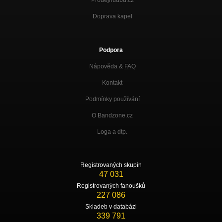
Doprava kapel
Podpora
Nápověda &
FAQ
Kontakt
Podmínky používání
O Bandzone.cz
Loga a dtp.
Registrovaných skupin
47 031
Registrovaných fanoušků
227 086
Skladeb v databázi
339 791