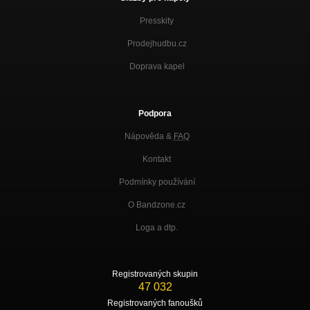
Presskity
Prodejhudbu.cz
Doprava kapel
Podpora
Nápověda &
FAQ
Kontakt
Podmínky používání
O Bandzone.cz
Loga a dtp.
Registrovaných skupin
47 032
Registrovaných fanoušků