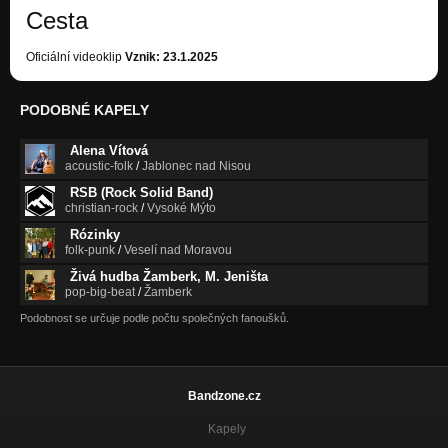
Cesta
Oficiální videoklip
Vznik: 23.1.2025
PODOBNÉ KAPELY
Alena Vítová
acoustic-folk
/
Jablonec nad Nisou
RSB (Rock Solid Band)
christian-rock
/
Vysoké Mýto
Rózinky
folk-punk
/
Veselí nad Moravou
Živá hudba Žamberk, M. Jeništa
pop-big-beat
/
Žamberk
Podobnost se určuje podle počtu společných fanoušků.
Bandzone.cz
Kapely