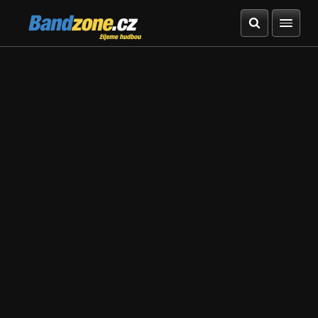
Bandzone.cz
žijeme hudbou