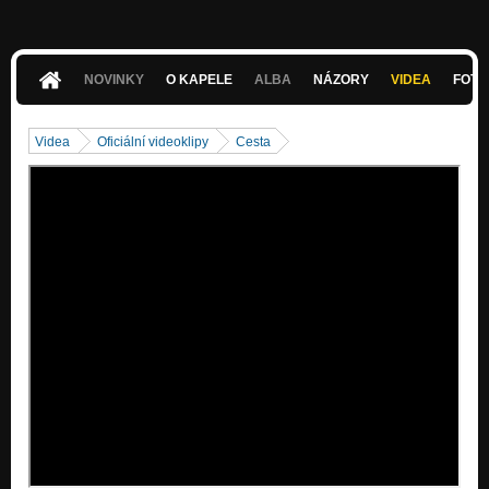
Nezařazeno
Chlapy z Žermanic
Nezařazeno
NOVINKY
O KAPELE
ALBA
NÁZORY
VIDEA
FOTK
Nou stres
Nezařazeno
Videa
Oficiální videoklipy
Cesta
Od nebeských bran
Nezařazeno
Bob
Nezařazeno
Prodavač
Nezařazeno
Horký pes
Nezařazeno
Píseň vánoční
Nezařazeno