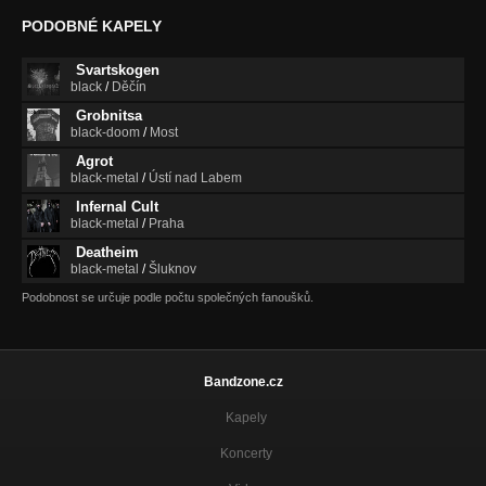
PODOBNÉ KAPELY
Svartskogen
black
/
Děčín
Grobnitsa
black-doom
/
Most
Agrot
black-metal
/
Ústí nad Labem
Infernal Cult
black-metal
/
Praha
Deatheim
black-metal
/
Šluknov
Podobnost se určuje podle počtu společných fanoušků.
Bandzone.cz
Kapely
Koncerty