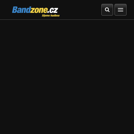
Bandzone.cz
žijeme hudbou