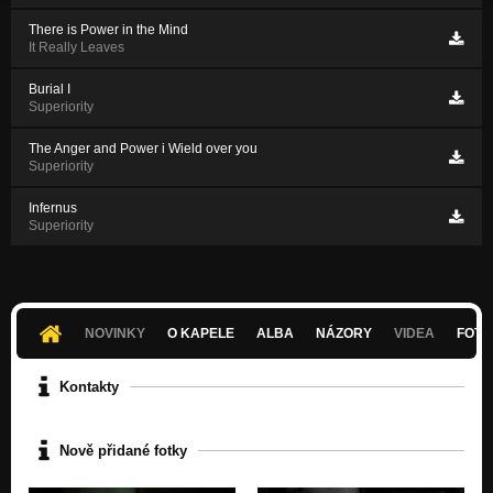
There is Power in the Mind
It Really Leaves
Burial I
Superiority
The Anger and Power i Wield over you
Superiority
Infernus
Superiority
NOVINKY
O KAPELE
ALBA
NÁZORY
VIDEA
FOTK
Kontakty
Nově přidané fotky