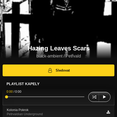
Hazing Leaves Scars
black-ambient / Petřvald
Sledovat
PLAYLIST KAPELY
0:00
/
0:00
Kolonia Pokrok
Petrvaldian Underground