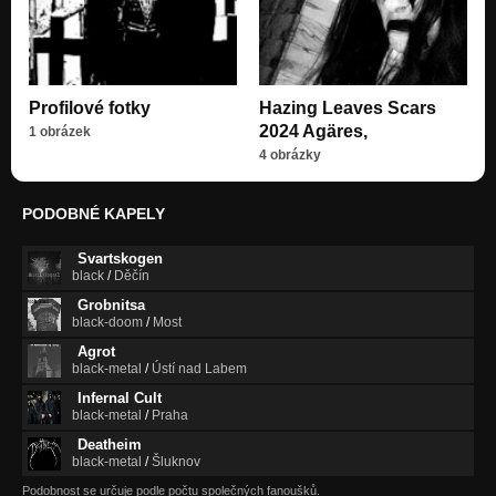
Profilové fotky
Hazing Leaves Scars
2024 Agäres,
1 obrázek
4 obrázky
PODOBNÉ KAPELY
Svartskogen
black
/
Děčín
Grobnitsa
black-doom
/
Most
Agrot
black-metal
/
Ústí nad Labem
Infernal Cult
black-metal
/
Praha
Deatheim
black-metal
/
Šluknov
Podobnost se určuje podle počtu společných fanoušků.