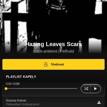
Hazing Leaves Scars
black-ambient / Petřvald
Sledovat
PLAYLIST KAPELY
0:00
/
0:00
Kolonia Pokrok
Petrvaldian Underground