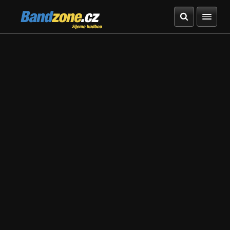
Bandzone.cz
žijeme hudbou