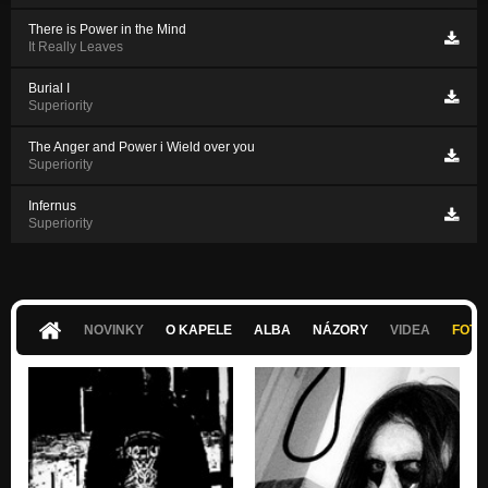
There is Power in the Mind
It Really Leaves
Burial I
Superiority
The Anger and Power i Wield over you
Superiority
Infernus
Superiority
NOVINKY
O KAPELE
ALBA
NÁZORY
VIDEA
FOTK