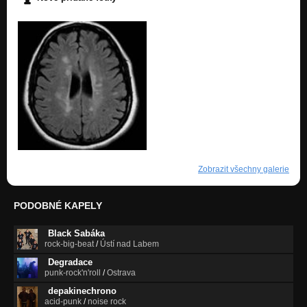
Zobrazit všechny galerie
PODOBNÉ KAPELY
Black Sabáka
rock-big-beat
/
Ústí nad Labem
Degradace
punk-rock'n'roll
/
Ostrava
depakinechrono
acid-punk
/
noise rock