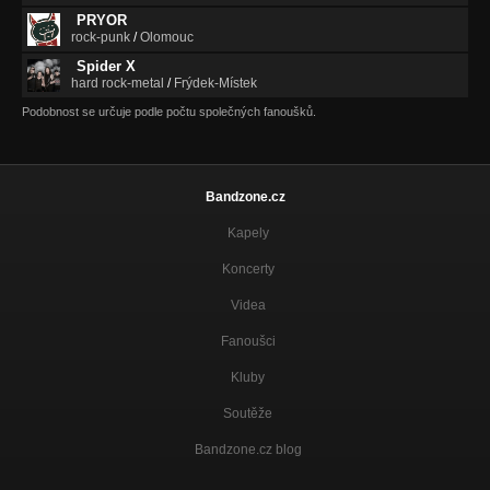
PRYOR
rock-punk
/
Olomouc
Spider X
hard rock-metal
/
Frýdek-Místek
Podobnost se určuje podle počtu společných fanoušků.
Bandzone.cz
Kapely
Koncerty
Videa
Fanoušci
Kluby
Soutěže
Bandzone.cz blog