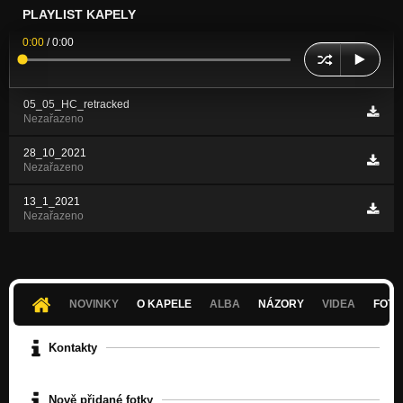
PLAYLIST KAPELY
0:00
/
0:00
05_05_HC_retracked
Nezařazeno
28_10_2021
Nezařazeno
13_1_2021
Nezařazeno
NOVINKY
O KAPELE
ALBA
NÁZORY
VIDEA
FOTK
Kontakty
Nově přidané fotky