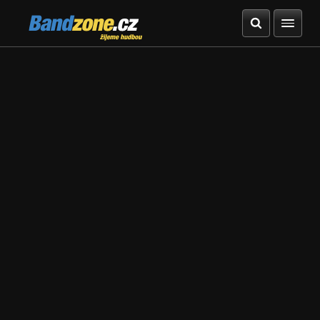
Bandzone.cz
žijeme hudbou