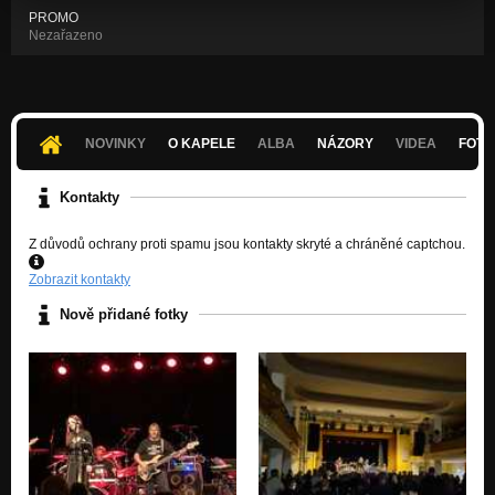
PROMO
Nezařazeno
NOVINKY
O KAPELE
ALBA
NÁZORY
VIDEA
FOTK
Kontakty
Z důvodů ochrany proti spamu jsou kontakty skryté a chráněné captchou.
Zobrazit kontakty
Nově přidané fotky