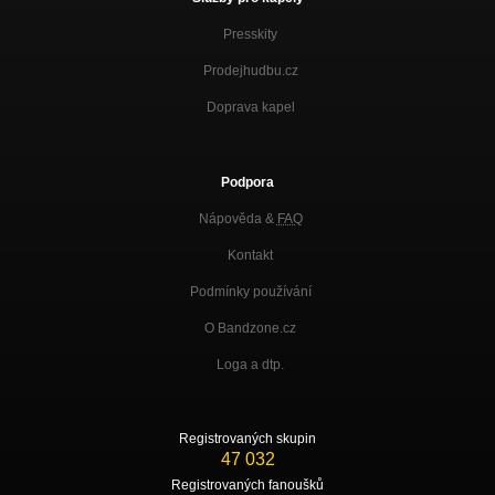
Presskity
Prodejhudbu.cz
Doprava kapel
Podpora
Nápověda &
FAQ
Kontakt
Podmínky používání
O Bandzone.cz
Loga a dtp.
Registrovaných skupin
47 032
Registrovaných fanoušků