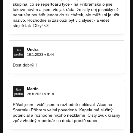
skupina, co se repertoáru týče - na Příbramsku o jiné
takové nevím a jsem víc jak ráda, že si ty nej písničky už
nemusím pouštět jenom do sluchátek, ale můžu si je užít
naživo. Rozhodně si zaslouží být víc slyšet - a vidět
stejně tak. Díky! <3
Ondra
Bez
profilu
19.1.2023 v 8:44
Dost dobrý!!!
Martin
Bez
profilu
28.8.2021 v 9:18
Přišel jsem , viděl jsem a rozhodně nelitoval .Akce na
Spartaku Příbram velmi povedená .Kapela má slušný
potenciál a rozhodně nikoho nezklame .Čistý zvuk krásny
zpěv vhodný repertoár co dodat prostě super .