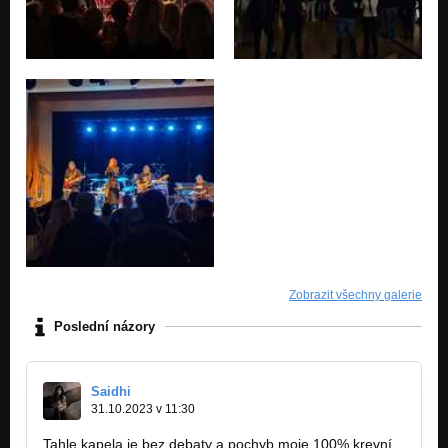
Zobrazit všechny galerie
Poslední názory
Saidhi
31.10.2023 v 11:30
Tahle kapela je bez debaty a pochyb moje 100% krevní