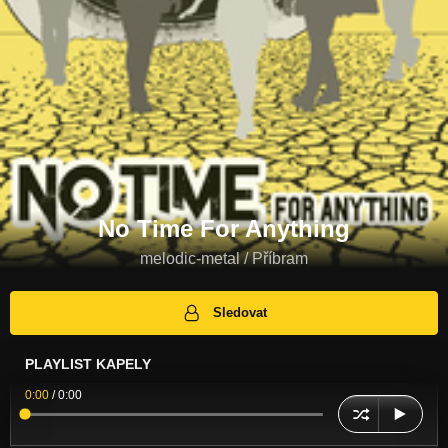
No Time For Anything
melodic-metal / Příbram
Sledovat
PLAYLIST KAPELY
0:00
/
0:00