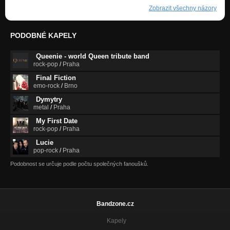
Zobrazit všechny názory
PODOBNÉ KAPELY
Queenie - world Queen tribute band
rock-pop
/
Praha
Final Fiction
emo-rock
/
Brno
Dymytry
metal
/
Praha
My First Date
rock-pop
/
Praha
Lucie
pop-rock
/
Praha
Podobnost se určuje podle počtu společných fanoušků.
Bandzone.cz
Kapely