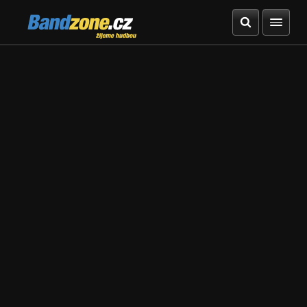
Bandzone.cz
žijeme hudbou