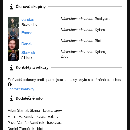
Nezařazeno
Členové skupiny
Prázdnej rám
Nástrojové obsazení:
Baskytara
Nezařazeno
vandas
Rozsochy
Nástrojové obsazení:
Kytara
Fanda
Nástrojové obsazení:
Bicí
Danek
Nástrojové obsazení:
Kytara,
Slamak
Zpěv
51 let
/
Kontakty a odkazy
Z důvodů ochrany proti spamu jsou kontakty skryté a chráněné captchou.
Zobrazit kontakty
Dodatečné info
Milan Slamák Sláma - kytara, zpěv.
Franta Mazánek - kytara, vokály.
Pavel Vanďas Vandírek - baskytara.
Daniel Zámečník - bicí.