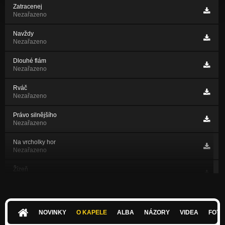
Zatracenej
Nezařazeno
Navždy
Nezařazeno
Dlouhé flám
Nezařazeno
Rváč
Nezařazeno
Právo silnějšího
Nezařazeno
Na vrcholky hor
Nezařazeno
Žízeň
Nezařazeno
No co už
Nezařazeno
NOVINKY
O KAPELE
ALBA
NÁZORY
VIDEA
FOTK
Díky perutim