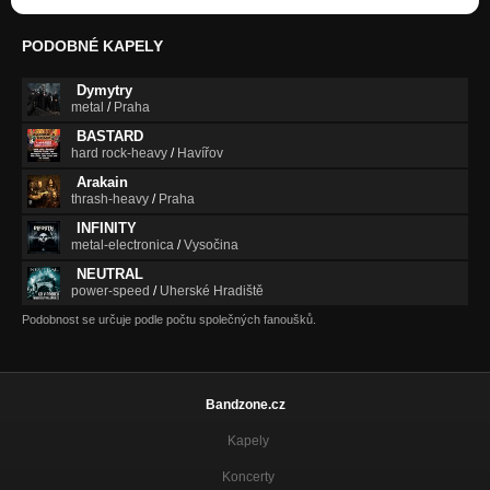
PODOBNÉ KAPELY
Dymytry
metal
/
Praha
BASTARD
hard rock-heavy
/
Havířov
Arakain
thrash-heavy
/
Praha
INFINITY
metal-electronica
/
Vysočina
NEUTRAL
power-speed
/
Uherské Hradiště
Podobnost se určuje podle počtu společných fanoušků.
Bandzone.cz
Kapely
Koncerty