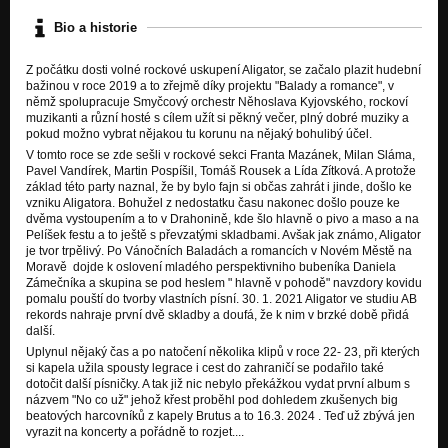
Bio a historie
Z počátku dosti volné rockové uskupení Aligator, se začalo plazit hudební
bažinou v roce 2019 a to zřejmě díky projektu "Balady a romance", v
němž spolupracuje Smyčcový orchestr Něhoslava Kyjovského, rockoví
muzikanti a různí hosté s cílem užít si pěkný večer, plný dobré muziky a
pokud možno vybrat nějakou tu korunu na nějaký bohulibý účel.
V tomto roce se zde sešli v rockové sekci Franta Mazánek, Milan Sláma,
Pavel Vandírek, Martin Pospíšil, Tomáš Rousek a Lída Zítková. A protože
základ této party naznal, že by bylo fajn si občas zahrát i jinde, došlo ke
vzniku Aligatora. Bohužel z nedostatku času nakonec došlo pouze ke
dvěma vystoupením a to v Drahonině, kde šlo hlavně o pivo a maso a na
Pelíšek festu a to ještě s převzatými skladbami. Avšak jak známo, Aligator
je tvor trpělivý. Po Vánočních Baladách a romancích v Novém Městě na
Moravě dojde k oslovení mladého perspektivniho bubeníka Daniela
Zámečníka a skupina se pod heslem " hlavně v pohodě" navzdory kovidu
pomalu pouští do tvorby vlastních písní. 30. 1. 2021 Aligator ve studiu AB
rekords nahraje první dvě skladby a doufá, že k nim v brzké době přidá
další.
Uplynul nějaký čas a po natočení několika klipů v roce 22- 23, při kterých
si kapela užila spousty legrace i cest do zahraničí se podařilo také
dotočit další písničky. A tak již nic nebylo překážkou vydat první album s
názvem "No co už" jehož křest proběhl pod dohledem zkušenych big
beatových harcovníků z kapely Brutus a to 16.3. 2024 . Teď už zbývá jen
vyrazit na koncerty a pořádně to rozjet....