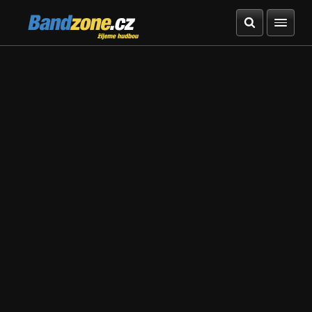
Bandzone.cz
žijeme hudbou