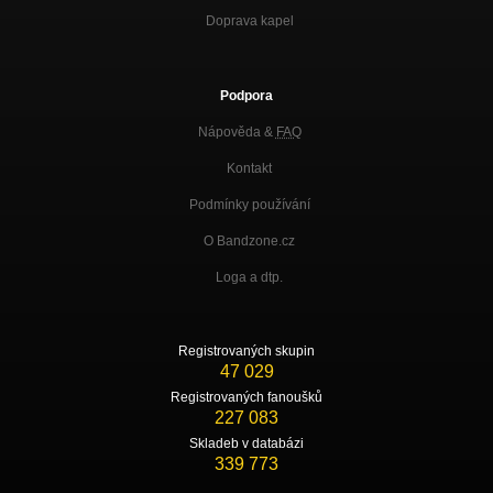
Doprava kapel
Podpora
Nápověda &
FAQ
Kontakt
Podmínky používání
O Bandzone.cz
Loga a dtp.
Registrovaných skupin
47 029
Registrovaných fanoušků
227 083
Skladeb v databázi
339 773