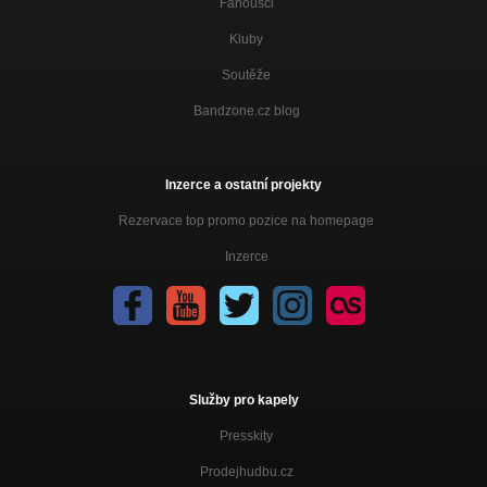
Fanoušci
Prachy prachy prachy
23:55
Kluby
Soutěže
Chcem ti povedať
23:55
Bandzone.cz blog
O pravde
23:55
Inzerce a ostatní projekty
Rezervace top promo pozice na homepage
Inzerce
Služby pro kapely
Presskity
Prodejhudbu.cz