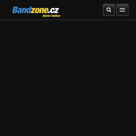
Bandzone.cz
žijeme hudbou