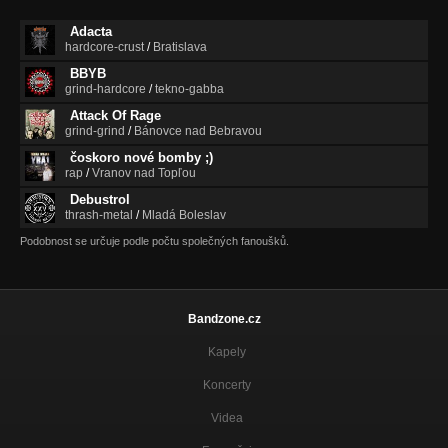
Adacta
Tancovala mačka s medveďom
hardcore-crust
/
Bratislava
Lajf in TeHELLna
BBYB
Prekvapenie
grind-hardcore
/
tekno-gabba
Lajf in TeHELLna
Attack Of Rage
grind-grind
/
Bánovce nad Bebravou
Bells
Lajf in TeHELLna
čoskoro nové bomby ;)
rap
/
Vranov nad Topľou
intro
Debustrol
23:55
thrash-metal
/
Mladá Boleslav
Podobnost se určuje podle počtu společných fanoušků.
23:55
23:55
Takto to chodí
23:55
Bandzone.cz
Kapely
Posledný pohár
23:55
Koncerty
Taký som ja
Videa
23:55