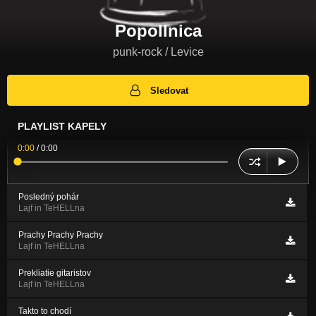
Popollnica
punk-rock / Levice
Sledovat
PLAYLIST KAPELY
0:00
/
0:00
Posledný pohár
Lajf in TeHELLna
Prachy Prachy Prachy
Lajf in TeHELLna
Prekliatie gitaristov
Lajf in TeHELLna
Takto to chodí