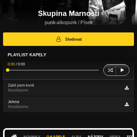
Skupina Marnosti
punk-alkopunk / Písek
Sledovat
PLAYLIST KAPELY
0:00
/
0:00
Zabil jsem koně
Nezařazeno
Jelena
Nezařazeno
NOVINKY
O KAPELE
ALBA
NÁZORY
VIDEA
FOTK