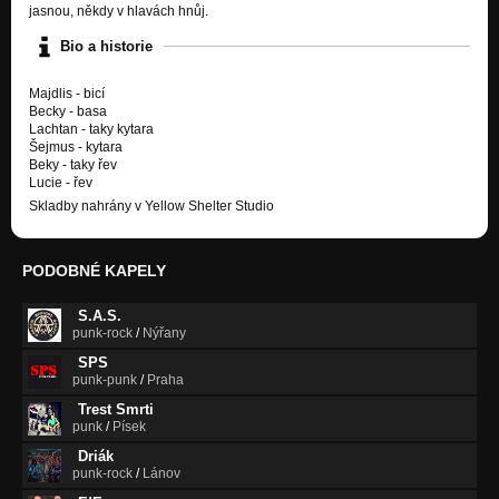
jasnou, někdy v hlavách hnůj.
Bio a historie
Majdlis - bicí
Becky - basa
Lachtan - taky kytara
Šejmus - kytara
Beky - taky řev
Lucie - řev
Skladby nahrány v Yellow Shelter Studio
PODOBNÉ KAPELY
S.A.S.
punk-rock
/
Nýřany
SPS
punk-punk
/
Praha
Trest Smrti
punk
/
Písek
Driák
punk-rock
/
Lánov