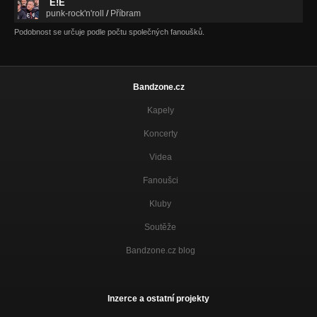
E!E
punk-rock'n'roll
/
Příbram
Podobnost se určuje podle počtu společných fanoušků.
Bandzone.cz
Kapely
Koncerty
Videa
Fanoušci
Kluby
Soutěže
Bandzone.cz blog
Inzerce a ostatní projekty