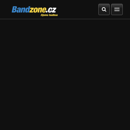
Bandzone.cz
žijeme hudbou