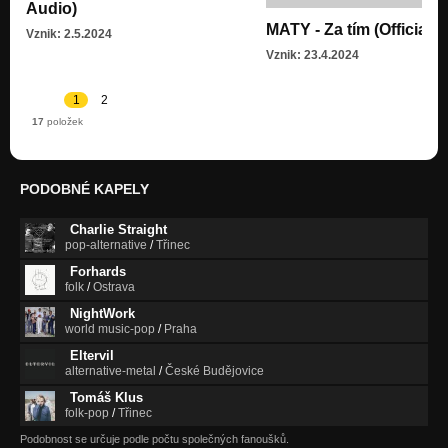
Audio)
MATY - Za tím (Official 
Fate
Vznik: 2.5.2024
2
Vznik: 23.4.2024
Even When It Hurts
1
2
Nezařazeno
17
položek
Would Be
1
PODOBNÉ KAPELY
I Rode in Front of Your House
1
Charlie Straight
pop-alternative
/
Třinec
Will You Let Me Know
1
Forhards
folk
/
Ostrava
The Song That Makes Me Sick
NightWork
1
world music-pop
/
Praha
Eltervil
Am I Ready
alternative-metal
/
České Budějovice
1
Tomáš Klus
folk-pop
/
Třinec
Podobnost se určuje podle počtu společných fanoušků.