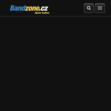
Bandzone.cz
žijeme hudbou