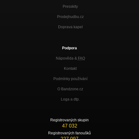
Presskity
Prodejhudbu.cz
Doprava kapel
Podpora
Nápověda &
FAQ
Kontakt
Podmínky používání
O Bandzone.cz
Loga a dtp.
Registrovaných skupin
47 032
Registrovaných fanoušků
227 097