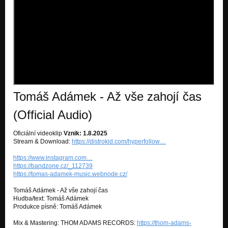
NA VLNÁCH
Druhá šance
CELEBRITA
Druhá šance
DRUHÁ ŠANCE
Druhá šance
Tomáš Adámek - Až vše zahojí čas
MŮŽEŠ SI PŘÁT
Druhá šance
(Official Audio)
NAPLNO ŽÍT
Oficiální videoklip
Vznik: 1.8.2025
Druhá šance
Stream & Download:
https://distrokid.com/hyperfollow…
NOČNÍ ZÁŘ
https://www.instagram.com…
Druhá šance
https://bandzone.cz/_112739
https://tomas-adamek-music.webnode.cz/
OBZOR
Druhá šance
Tomáš Adámek - Až vše zahojí čas
Hudba/text: Tomáš Adámek
Produkce písně: Tomáš Adámek
DO BEZVĚDOMÍ
Druhá šance
Mix & Mastering: THOM ADAMS RECORDS:
https://thom-adams-