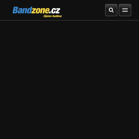
Bandzone.cz
žijeme hudbou