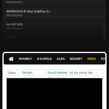
Nezařazeno
WORKOHOLIK (feat. Kateřina S.)
Nezařazeno
NA VRCHOL
Nezařazeno
DÁVNO
Klišé
HEREC
Klišé
NOVINKY
O KAPELE
ALBA
NÁZORY
VIDEA
FOTK
KLIŠÉ
Klišé
Videa
Oficiální
Tomáš Adámek - Až vše zahojí čas
SYSTÉM
videoklipy
(Official Audio)
Klišé
NEUMÍM BEZ TEBE ŽÍT
Nezařazeno
MÚZA
Nezařazeno