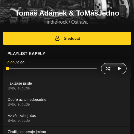
Tomáš Adámek & ToMášJedno
indie-rock / Ostrava
Sledovat
PLAYLIST KAPELY
0:00
/
0:00
Tak zase příště
Bylo, je, bude
Dobře už to nedopadne
Bylo, je, bude
Až vše zahojí čas
Bylo, je, bude
Ztratil jsem svoje jméno