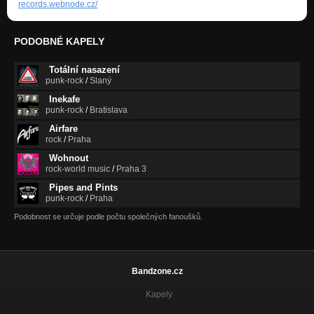
records.webnode.cz/
RÁNO
Druhá šance
PODOBNÉ KAPELY
V ČASE ZPÁTKY
Druhá šance
Totální nasazení
punk-rock
/
Slaný
NEZAPOMÍNÁM
Druhá šance
Inekafe
punk-rock
/
Bratislava
Airfare
rock
/
Praha
Wohnout
rock-world music
/
Praha 3
Pipes and Pints
punk-rock
/
Praha
Podobnost se určuje podle počtu společných fanoušků.
Bandzone.cz
Kapely