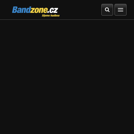
Bandzone.cz
žijeme hudbou