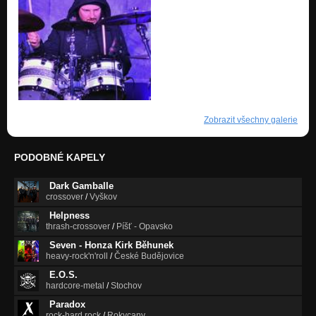
Zobrazit všechny galerie
PODOBNÉ KAPELY
Dark Gamballe
crossover
/
Vyškov
Helpness
thrash-crossover
/
Píšť - Opavsko
Seven - Honza Kirk Běhunek
heavy-rock'n'roll
/
České Budějovice
E.O.S.
hardcore-metal
/
Stochov
Paradox
rock-hard rock
/
Rokycany