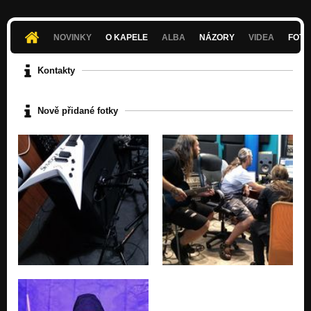
NOVINKY
O KAPELE
ALBA
NÁZORY
VIDEA
FOTK
Kontakty
Nově přidané fotky