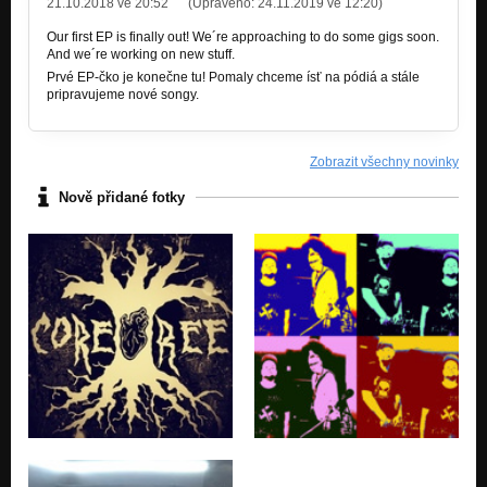
21.10.2018 ve 20:52
(Upraveno:
24.11.2019 ve 12:20
)
Nezařazeno
Our first EP is finally out! We´re approaching to do some gigs soon.
Moshpit
And we´re working on new stuff.
Nezařazeno
Prvé EP-čko je konečne tu! Pomaly chceme ísť na pódiá a stále
pripravujeme nové songy.
Resist!
Nezařazeno
Zobrazit všechny novinky
Which Side You Will Be On?
Nezařazeno
Nově přidané fotky
Pull the trigger
Nezařazeno
Solitude
Nezařazeno
Hate
Nezařazeno