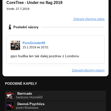
CoreTree - Under no flag 2019
Vznik: 27.7.2019
Zobrazit všechna videa
Poslední názory
PornGrinder69
15.1.2019 ve 20:51
ppci hudba len tak dalej pozdrav z Londonu
Zobrazit všechny názory
PODOBNÉ KAPELY
Barricade
hardcore
/
Kroměříž
Davová Psychóza
punk
/
Bratislava