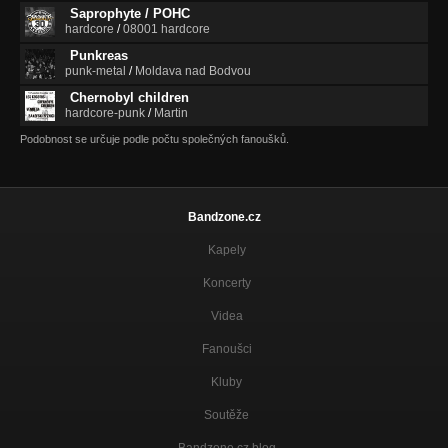
Saprophyte / POHC
hardcore
/
08001 hardcore
Punkreas
punk-metal
/
Moldava nad Bodvou
Chernobyl children
hardcore-punk
/
Martin
Podobnost se určuje podle počtu společných fanoušků.
Bandzone.cz
Kapely
Koncerty
Videa
Fanoušci
Kluby
Soutěže