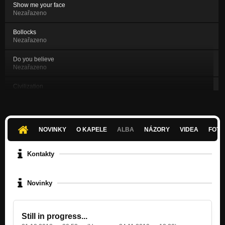
Show me your face
Nezařazeno
Bollocks
Nezařazeno
Do you believe
Nezařazeno
Civilization
Nezařazeno
Genocide in prime time
Nezařazeno
NOVINKY
O KAPELE
ALBA
NÁZORY
VIDEA
FOTK
Under No Flag! (EP-2019)
Nezařazeno
Kontakty
I am who I am (EP-2019)
Nezařazeno
Novinky
Value of Life (EP-2019)
Nezařazeno
Still in progress...
Human of 21st century