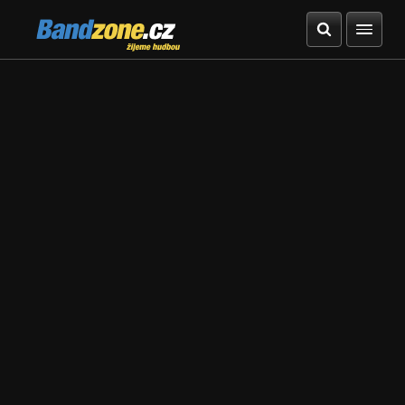
Bandzone.cz
žijeme hudbou