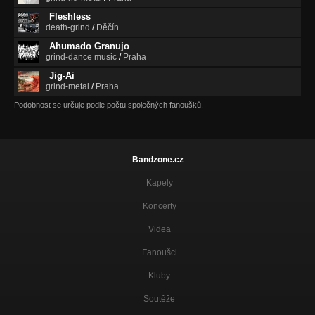
Fleshless
death-grind
/
Děčín
Ahumado Granujo
grind-dance music
/
Praha
Jig-Ai
grind-metal
/
Praha
Podobnost se určuje podle počtu společných fanoušků.
Bandzone.cz
Kapely
Koncerty
Videa
Fanoušci
Kluby
Soutěže