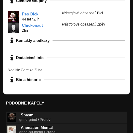
Členové skupiny
Nástrojové obsazení:
Bicí
Peo Dick
44 let
/
Zlín
Nástrojové obsazení:
Zpěv
Chickonaut
Zlín
Kontakty a odkazy
Dodatečné info
Neolitic Gore ze Zlína
Bio a historie
PODOBNÉ KAPELY
Spasm
grind-grind
/
Přerov
Alienation Mental
grind-nu-metal
/
Praha