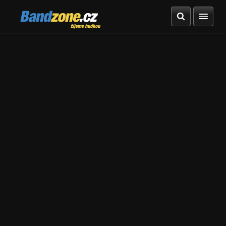
Bandzone.cz
žijeme hudbou