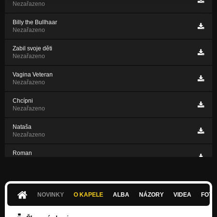
Nezařazeno
Billy the Bullhaar
Nezařazeno
Zabil svoje děti
Nezařazeno
Vagina Veteran
Nezařazeno
Chcípni
Nezařazeno
Nataša
Nezařazeno
Roman
Nezařazeno
NOVINKY
O KAPELE
ALBA
NÁZORY
VIDEA
FOTK