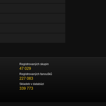
Registrovaných skupin
47 029
Registrovaných fanoušků
227 083
Skladeb v databázi
339 773