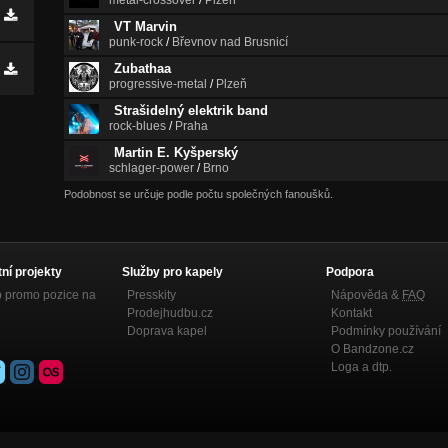
metal-crossover
/
Plzeň
VT Marvin
punk-rock
/
Břevnov nad Brusnicí
Zubathaa
progressive-metal
/
Plzeň
Strašidelný elektrik band
rock-blues
/
Praha
Martin E. Kyšperský
schlager-power
/
Brno
Podobnost se určuje podle počtu společných fanoušků.
tní projekty
Služby pro kapely
Podpora
p promo pozice na
Presskity
Nápověda &
FAQ
Prodejhudbu.cz
Kontakt
Doprava kapel
Podmínky používání
O Bandzone.cz
Loga a dtp.