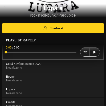
Lupara
rock'n'roll-punk / Pardubice
Sledovat
PLAYLIST KAPELY
0:00
/
0:00
Stará Kovárna (single 2020)
Nezařazeno
Bedny
Nezařazeno
Lupara
Nezařazeno
Omerta