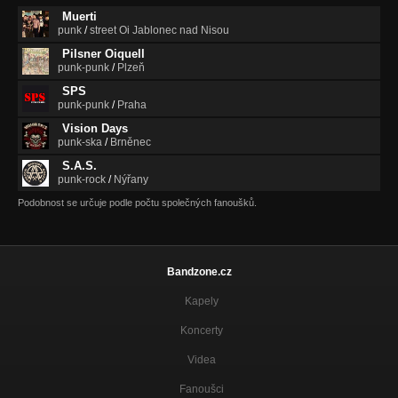
Muerti
punk
/
street Oi Jablonec nad Nisou
Pilsner Oiquell
punk-punk
/
Plzeň
SPS
punk-punk
/
Praha
Vision Days
punk-ska
/
Brněnec
S.A.S.
punk-rock
/
Nýřany
Podobnost se určuje podle počtu společných fanoušků.
Bandzone.cz
Kapely
Koncerty
Videa
Fanoušci