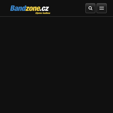
Bandzone.cz
žijeme hudbou