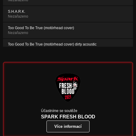
Nezařazeno
S.H.A.R.K.
Nezařazeno
Too Good To Be True (motörhead cover)
Nezařazeno
Too Good To Be True (motörhead cover) dirty acoustic
Nezařazeno
Salvatore Riina (single 2017)
Nezařazeno
Účastníme se soutěže
SPARK FRESH BLOOD
Více informací