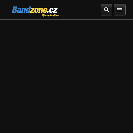
Bandzone.cz
žijeme hudbou