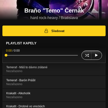
Braňo "Temo" Černák
hard rock-heavy / Bratislava
Sledovat
PLAYLIST KAPELY
0:00
/
0:00
Temeraf - Máš to dávno zrátané
Nezařazeno
Temeraf - Barón Prášil
Nezařazeno
Krakatit - Alkoholik
Nezařazeno
Krakatit - Drobné vo vreckách