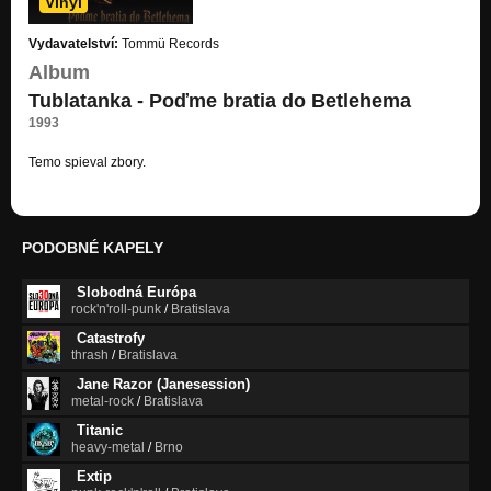
Vinyl
Vydavatelství:
Tommü Records
Album
Tublatanka - Poďme bratia do Betlehema
1993
Temo spieval zbory.
PODOBNÉ KAPELY
Slobodná Európa
rock'n'roll-punk
/
Bratislava
Catastrofy
thrash
/
Bratislava
Jane Razor (Janesession)
metal-rock
/
Bratislava
Titanic
heavy-metal
/
Brno
Extip