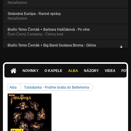
Nezařazeno
Slobodná Európa - Ranné správy
Nezařazeno
Braňo Temo Černák + Barbara Haščáková - Po víne
Ďuro Černý Company - Čierny kvet
Braňo Temo Černák + Big Band Gustava Broma - Glória
Nezařazeno
Temo & The Bubble Bumm! Beermaster's Boosters - Marion
Nezařazeno
NOVINKY
O KAPELE
ALBA
NÁZORY
VIDEA
FOTK
Temo & The Bubble Bumm! Beermaster's Boosters-Život má inú
tvár
Nezařazeno
Alba
Tublatanka - Poďme bratia do Betlehema