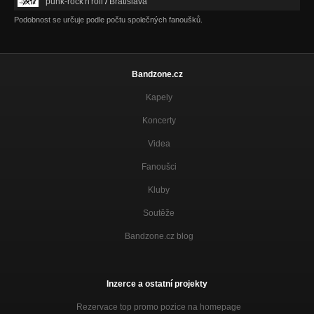
punk-rock'n'roll
/
Bratislava
Podobnost se určuje podle počtu společných fanoušků.
Bandzone.cz
Kapely
Koncerty
Videa
Fanoušci
Kluby
Soutěže
Bandzone.cz blog
Inzerce a ostatní projekty
Rezervace top promo pozice na homepage