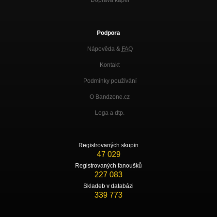
Podpora
Nápověda &
FAQ
Kontakt
Podmínky používání
O Bandzone.cz
Loga a dtp.
Registrovaných skupin
47 029
Registrovaných fanoušků
227 083
Skladeb v databázi
339 773