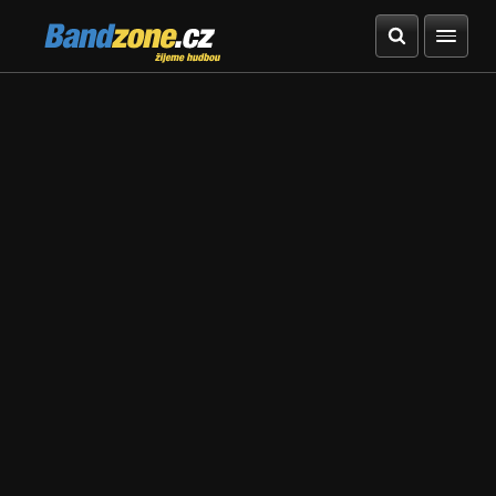
Bandzone.cz
žijeme hudbou