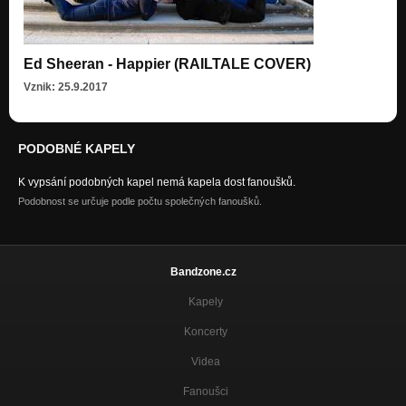
Ed Sheeran - Happier (RAILTALE COVER)
Vznik: 25.9.2017
PODOBNÉ KAPELY
K vypsání podobných kapel nemá kapela dost fanoušků.
Podobnost se určuje podle počtu společných fanoušků.
Bandzone.cz
Kapely
Koncerty
Videa
Fanoušci