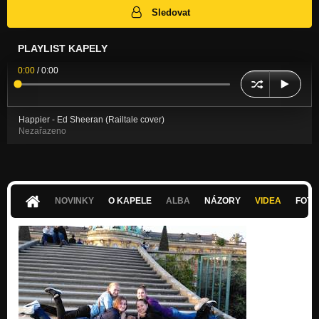
Sledovat
PLAYLIST KAPELY
0:00
/
0:00
Happier - Ed Sheeran (Railtale cover)
Nezařazeno
NOVINKY
O KAPELE
ALBA
NÁZORY
VIDEA
FOTK