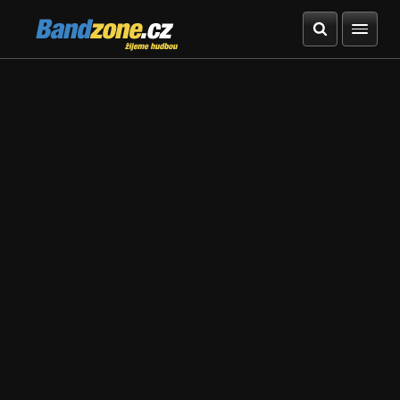
Bandzone.cz
žijeme hudbou