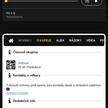
No a ty
Nezařazeno
NOVINKY
O KAPELE
ALBA
NÁZORY
VIDEA
FOTK
Členové skupiny
Jetbeat
35 let
/
Pardubice
Kontakty a odkazy
Z důvodů ochrany proti spamu jsou kontakty skryté a chráněné captchou.
Zobrazit kontakty
Dodatečné info