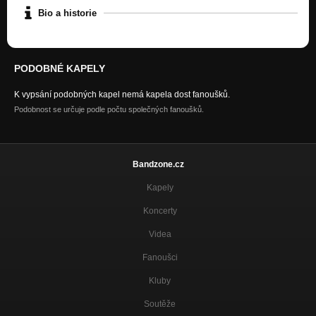
Bio a historie
PODOBNÉ KAPELY
K vypsání podobných kapel nemá kapela dost fanoušků.
Podobnost se určuje podle počtu společných fanoušků.
Bandzone.cz
Kapely
Koncerty
Videa
Fanoušci
Kluby
Soutěže