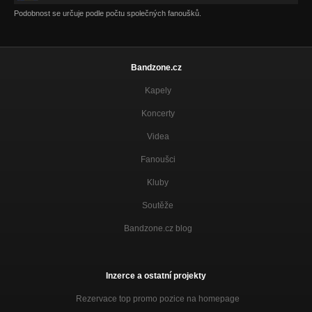
Lány
Podobnost se určuje podle počtu společných fanoušků.
Nezařazeno
Kdybys byla chvíli mou
Nezařazeno
Bandzone.cz
Pro Judit Matatek
Kapely
Nezařazeno
Koncerty
Videa
Fanoušci
Kluby
Soutěže
Bandzone.cz blog
Inzerce a ostatní projekty
Rezervace top promo pozice na homepage