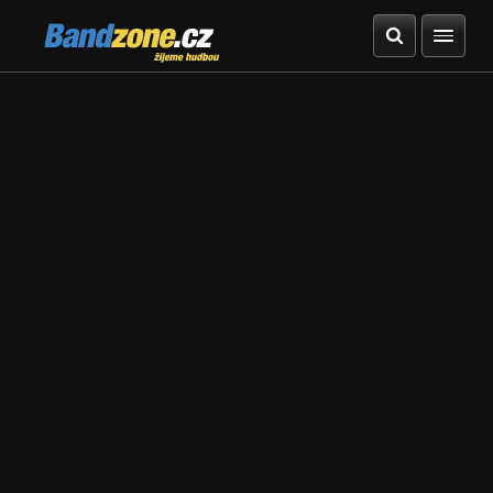
Bandzone.cz
žijeme hudbou