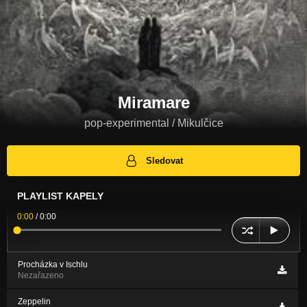
Miramare
pop-experimental / Mikulčice
Sledovat
PLAYLIST KAPELY
0:00
/
0:00
Procházka v Ischlu
Nezařazeno
Zeppelin