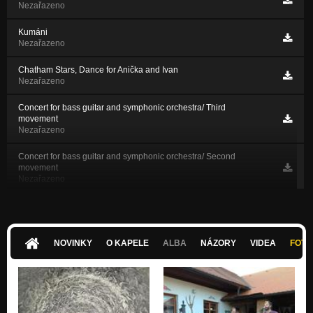
Nezařazeno
Kumáni
Nezařazeno
Chatham Stars, Dance for Anička and Ivan
Nezařazeno
Concert for bass guitar and symphonic orchestra/ Third
movement
Nezařazeno
Concert for bass guitar and symphonic orchestra/ Second
movement
Nezařazeno
Concert for bass guitar and symphonic orchestra/ First
movement
Nezařazeno
NOVINKY
O KAPELE
ALBA
NÁZORY
VIDEA
FOTK
Sedm hradů
Nezařazeno
Jaro a mír (70 taktů pro Jaromíra Helešice)
Nezařazeno