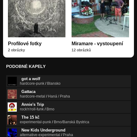
Velká ryba/ The big fish (part 4, version 1)
Nezařazeno
Velká ryba/ The big fish (part 3)
Nezařazeno
Velká ryba/ The big fish (part 2, version 1)
Profilové fotky
Miramare - vystoupení
Nezařazeno
2 obrázky
12 obrázků
Velká ryba/ The big fish (part 1, version 1)
Nezařazeno
PODOBNÉ KAPELY
Červený a černý strakapoud/ Palírna parmská
Nezařazeno
got a wolf
hardcore-punk
/
Blansko
Mlha na lúkách
Gattaca
Nezařazeno
hardcore-metal
/
Haná / Praha
Annie's Trip
Fantazie pro babičku
rock'n'roll-funk
/
Brno
Nezařazeno
The 15 kč
experimental-punk
/
Brno/Banská Bystrica
Město lvů
Nezařazeno
New Kids Underground
alternative-experimental
/
Praha