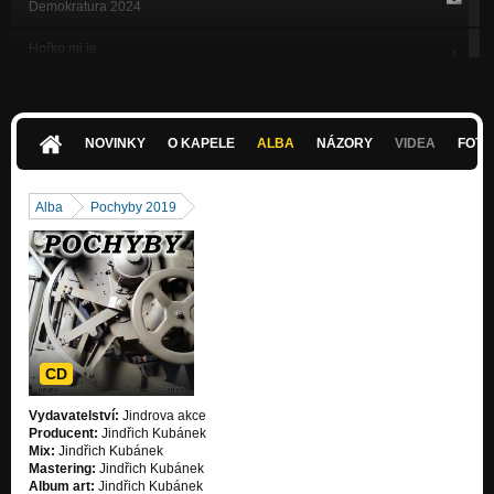
Demokratura 2024
Hořko mi je
Demokratura 2024
Na cestě
Demokratura 2024
NOVINKY
O KAPELE
ALBA
NÁZORY
VIDEA
FOTK
Rezignace blues
Demokratura 2024
Alba
Pochyby 2019
Zloději času
Demokratura 2024
Až se to otočí
Demokratura 2024
Janu Palachovi
Demokratura 2024
CD
Bezčasí
Vydavatelství:
Jindrova akce
Protektorát 2021
Producent:
Jindřich Kubánek
Mix:
Jindřich Kubánek
Hlouběji
Mastering:
Jindřich Kubánek
Protektorát 2021
Album art:
Jindřich Kubánek