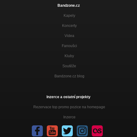
Středověk
Bandzone.cz
Protektorát 2021
Kapely
Pokusné myši
Protektorát 2021
Koncerty
Videa
Co dělat zítra
Pochyby 2019
Fanoušci
Jakoby směrem dolů
Kluby
Pochyby 2019
Soutěže
Neurčitá poloha
Pochyby 2019
Bandzone.cz blog
Inflace nevědomí
Pochyby 2019
Inzerce a ostatní projekty
Píseň pro otroka
Rezervace top promo pozice na homepage
Pochyby 2019
Inzerce
V poli
Pochyby 2019
Pět švestek s bídou