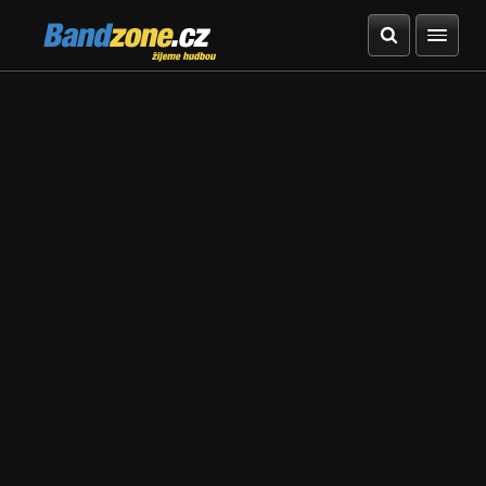
Bandzone.cz
žijeme hudbou