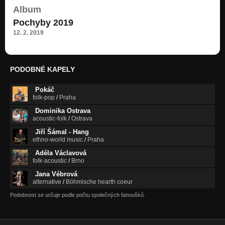
Album
Most
Pochyby 2019
Protektorát 2021
12. 2. 2019
Nevěřte básníkům
Protektorát 2021
Song o štěstí
PODOBNÉ KAPELY
Protektorát 2021
Pokáč
Nový člověk
folk-pop
/
Praha
Protektorát 2021
Dominika Ostrava
acoustic-folk
/
Ostrava
Jsem xenofob a rasista
Protektorát 2021
Jiří Šámal - Hang
ethno-world music
/
Praha
Zdraví vás Protektor
Adéla Václavová
Protektorát 2021
folk-acoustic
/
Brno
Jana Vébrová
Jdu pustým městem
alternative
/
Böhmische hearth coeur
Protektorát 2021
Podobnost se určuje podle počtu společných fanoušků.
Malý Bobeš
Protektorát 2021