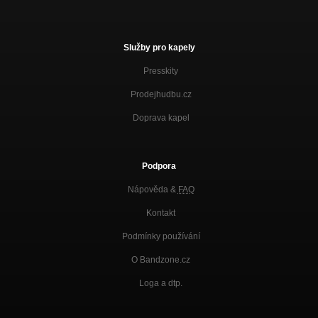
Pochyby 2019
O ztrácení
Pochyby 2019
Služby pro kapely
Presskity
Civilizační vyhlídky
Pochyby 2019
Prodejhudbu.cz
K oslavám 17. listopadu
Doprava kapel
Pochyby 2019
My... poražení
Pochyby 2019
Podpora
Opatrovatelé obecného blaha
Nápověda &
FAQ
Pochyby 2019
Kontakt
Únorová depka
Podmínky používání
Deprese 2017
O Bandzone.cz
Časem
Deprese 2017
Loga a dtp.
Se zavřenýma očima
Deprese 2017