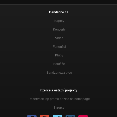
Pochyby 2019
Bandzone.cz
O ztrácení
Pochyby 2019
Kapely
Civilizační vyhlídky
Koncerty
Pochyby 2019
Videa
K oslavám 17. listopadu
Pochyby 2019
Fanoušci
Kluby
My... poražení
Pochyby 2019
Soutěže
Opatrovatelé obecného blaha
Bandzone.cz blog
Pochyby 2019
Únorová depka
Deprese 2017
Inzerce a ostatní projekty
Časem
Rezervace top promo pozice na homepage
Deprese 2017
Inzerce
Se zavřenýma očima
Deprese 2017