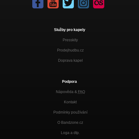
Rezignace
Deprese 2017
Protestsong namísto epigramu
Služby pro kapely
Deprese 2017
Presskity
K 21. srpnu 1968
Deprese 2017
Prodejhudbu.cz
Doprava kapel
Hranice a možnosti
Deprese 2017
Existenční blues
Podpora
Deprese 2017
Nápověda &
FAQ
Mé zemi
Deprese 2017
Kontakt
Revoluce
Podmínky používání
Deprese 2017
O Bandzone.cz
Větrný nečas
Loga a dtp.
Deprese 2017