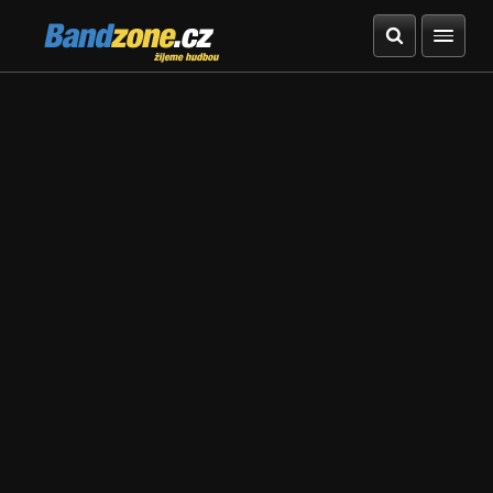
Bandzone.cz
žijeme hudbou