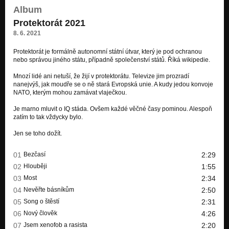
Album
Most
Protektorát 2021
Protektorát 2021
8. 6. 2021
Nevěřte básníkům
Protektorát 2021
Protektorát je formálně autonomní státní útvar, který je pod ochranou
nebo správou jiného státu, případně společenství států. Říká wikipedie.
Song o štěstí
Mnozí lidé ani netuší, že žijí v protektorátu. Televize jim prozradí
Protektorát 2021
nanejvýš, jak moudře se o ně stará Evropská unie. A kudy jedou konvoje
NATO, kterým mohou zamávat vlaječkou.
Nový člověk
Protektorát 2021
Je marno mluvit o IQ stáda. Ovšem každé věčné časy pominou. Alespoň
zatím to tak vždycky bylo.
Jsem xenofob a rasista
Protektorát 2021
Jen se toho dožít.
Zdraví vás Protektor
01
Bezčasí
2:29
Protektorát 2021
02
Hlouběji
1:55
03
Most
2:34
Jdu pustým městem
Protektorát 2021
04
Nevěřte básníkům
2:50
05
Song o štěstí
2:31
Malý Bobeš
06
Nový člověk
4:26
Protektorát 2021
07
Jsem xenofob a rasista
2:20