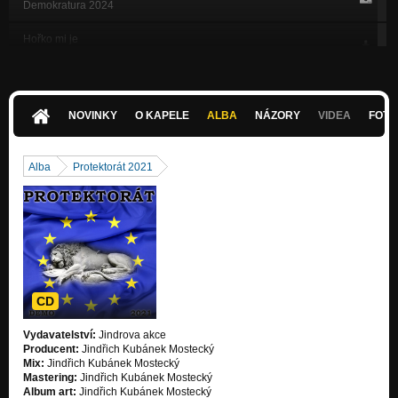
Demokratura 2024
Hořko mi je
Demokratura 2024
Na cestě
Demokratura 2024
NOVINKY
O KAPELE
ALBA
NÁZORY
VIDEA
FOTK
Rezignace blues
Demokratura 2024
Alba
Protektorát 2021
Zloději času
Demokratura 2024
Až se to otočí
Demokratura 2024
Janu Palachovi
Demokratura 2024
CD
Bezčasí
Vydavatelství:
Jindrova akce
Protektorát 2021
Producent:
Jindřich Kubánek Mostecký
Mix:
Jindřich Kubánek Mostecký
Hlouběji
Mastering:
Jindřich Kubánek Mostecký
Protektorát 2021
Album art:
Jindřich Kubánek Mostecký