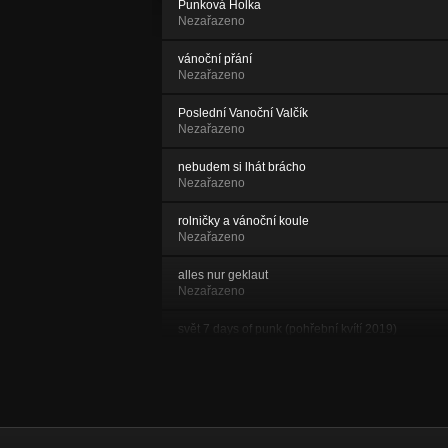
Punková Holka
Nezařazeno
vánoční přání
Nezařazeno
Poslední Vanoční Valčík
Nezařazeno
nebudem si lhát brácho
Nezařazeno
rolničky a vánoční koule
Nezařazeno
alles nur geklaut
Nezařazeno
svět 7 days of punk (pohřební kvítí 2019)
Nezařazeno
7 Days Of Punk - vatikán (pohřební kvítí 2019)
Nezařazeno
nic nekončí _ cd Pohřební kvítí