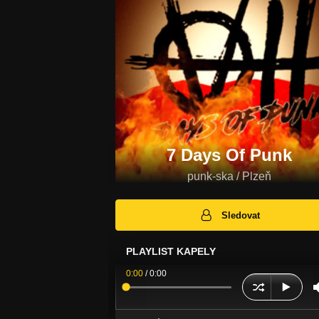
7 Days Of Punk
punk-ska / Plzeň
Sledovat
PLAYLIST KAPELY
0:00
/
0:00