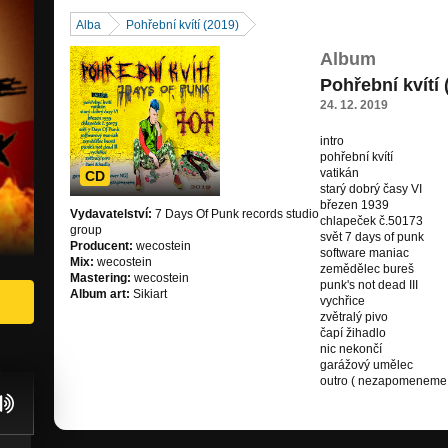
Alba
Pohřební kvítí (2019)
Album
Pohřební kvítí 
24. 12. 2019
intro
pohřební kvítí
vatikán
CD
starý dobrý časy VI
březen 1939
Vydavatelství:
7 Days Of Punk records studio
chlapeček č.50173
group
svět 7 days of punk
Producent:
wecostein
software maniac
Mix:
wecostein
zemědělec bureš
Mastering:
wecostein
punk's not dead III
Album art:
Sikiart
vychřice
zvětralý pivo
čapí žihadlo
nic nekončí
garážový umělec
outro ( nezapomeneme 