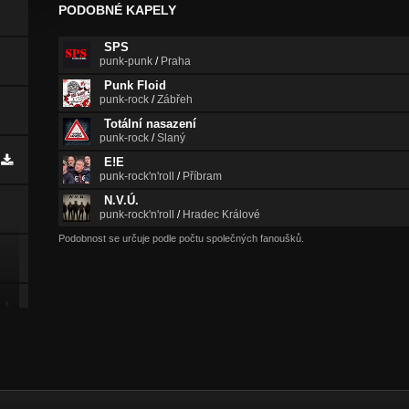
PODOBNÉ KAPELY
SPS
punk-punk
/
Praha
Punk Floid
punk-rock
/
Zábřeh
Totální nasazení
punk-rock
/
Slaný
E!E
punk-rock'n'roll
/
Příbram
N.V.Ú.
punk-rock'n'roll
/
Hradec Králové
Podobnost se určuje podle počtu společných fanoušků.