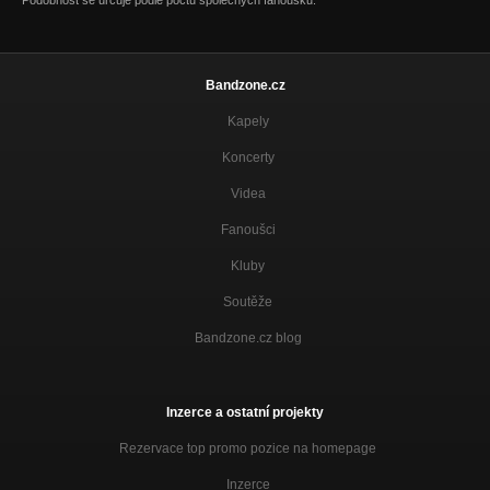
Podobnost se určuje podle počtu společných fanoušků.
Bandzone.cz
Kapely
Koncerty
Videa
Fanoušci
Kluby
Soutěže
Bandzone.cz blog
Inzerce a ostatní projekty
Rezervace top promo pozice na homepage
Inzerce