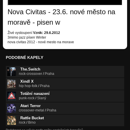
Nezařazeno
Nova Civitas - 23.6. nové město na
living up the tree
Nezařazeno
moravě - pisen w
killing the popstar
Živé vystoupení
Vznik: 29.6.2012
Nezařazeno
3mimo jazz písen Winter
nova civitas 2012 - nové mesto na morave
waiting
Nezařazeno
PODOBNÉ KAPELY
dva
Nezařazeno
The.Switch
rock-crossover
/
Praha
Xindl X
hip hop-folk
/
Praha
Totální nasazení
punk-rock
/
Slaný
Atari Terror
crossover-metal
/
Praha
Rattle Bucket
rock
/
Brno