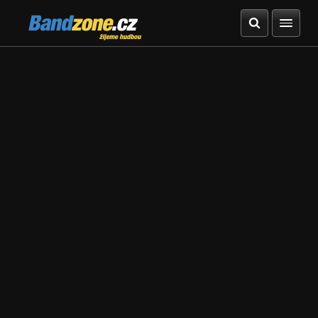
Bandzone.cz
žijeme hudbou