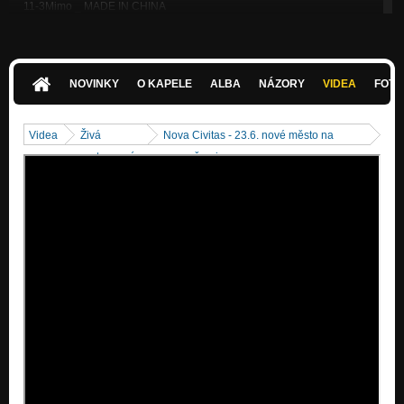
11-3Mimo _ MADE IN CHINA
Nezařazeno
07-3Mimo _ KOLIK SLOV
Nezařazeno
NOVINKY
O KAPELE
ALBA
NÁZORY
VIDEA
FOTK
3 mimo - winter
Nezařazeno
Videa
Živá
Nova Civitas - 23.6. nové město na
sodovka
vystoupení
moravě - pisen w
Nezařazeno
festival
Nezařazeno
3 mimo - cykly s ni
Nezařazeno
3 mimo - o sneni
Nezařazeno
wanna be
Nezařazeno
zatanci