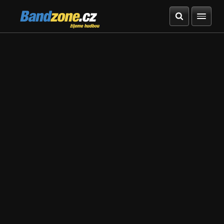
Bandzone.cz
žijeme hudbou