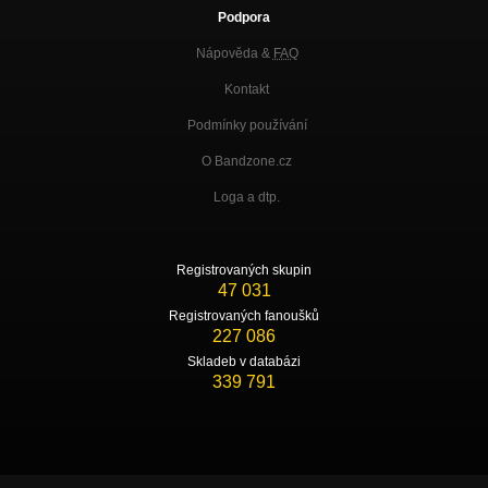
Podpora
Nápověda &
FAQ
Kontakt
Podmínky používání
O Bandzone.cz
Loga a dtp.
Registrovaných skupin
47 031
Registrovaných fanoušků
227 086
Skladeb v databázi
339 791