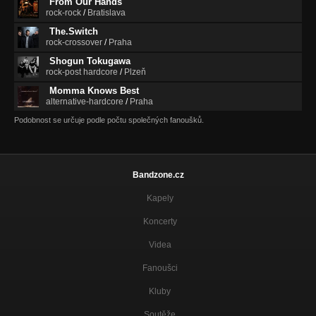
From Our Hands
rock-rock
/
Bratislava
The.Switch
rock-crossover
/
Praha
Shogun Tokugawa
rock-post hardcore
/
Plzeň
Momma Knows Best
alternative-hardcore
/
Praha
Podobnost se určuje podle počtu společných fanoušků.
Bandzone.cz
Kapely
Koncerty
Videa
Fanoušci
Kluby
Soutěže