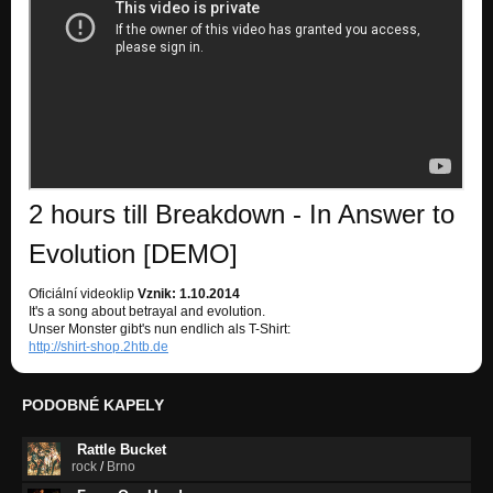
2 hours till Breakdown - In Answer to
Evolution [DEMO]
Oficiální videoklip
Vznik: 1.10.2014
It's a song about betrayal and evolution.
Unser Monster gibt's nun endlich als T-Shirt:
http://shirt-shop.2htb.de
PODOBNÉ KAPELY
Rattle Bucket
rock
/
Brno