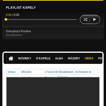
PLAYLIST KAPELY
0:00
/
0:00
Everyday's Routine
Nezařazeno
NOVINKY
O KAPELE
ALBA
NÁZORY
VIDEA
FOTK
Videa
Oficiální
2 hours till Breakdown - In Answer to
videoklipy
Evolution [DEMO]