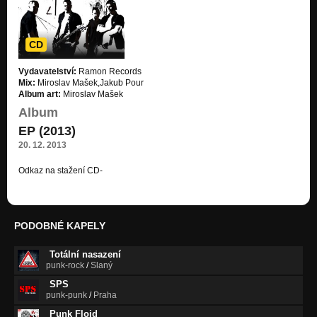
10.years
05-Banditův candrbál
CD
10.years
Vydavatelství:
Ramon Records
06-Tak se měj
Mix:
Miroslav Mašek,Jakub Pour
10.years
Album art:
Miroslav Mašek
Album
07-Originál
10.years
EP (2013)
20. 12. 2013
08-Superstar
10.years
Odkaz na stažení CD-
https://uloz.to/!JNnwaO94OBne/008-ep-20…
09-Celebrita
10.years
PODOBNÉ KAPELY
10-Chtěl bych být jiný
10.years
Totální nasazení
punk-rock
/
Slaný
11-Kde je klíč
10.years
SPS
punk-punk
/
Praha
12-Tak nás tu máš
Punk Floid
10.years