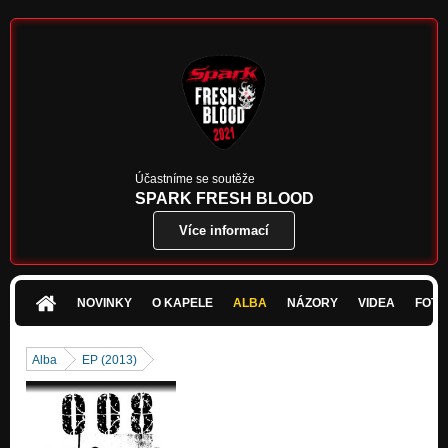
04-To jsem já
V tomhle světě se nevyznám
03-Chci jít s tebou ven
V tomhle světě se nevyznám
02-Každodenní problémy
V tomhle světě se nevyznám
01-V tomhle světě se nevyznám
Účastníme se soutěže
V tomhle světě se nevyznám
SPARK FRESH BLOOD
Více informací
06-Punk Rock Show
V tomhle světě se nevyznám
01-Song 69
10.years
NOVINKY
O KAPELE
ALBA
NÁZORY
VIDEA
FOTK
02-Ty na to máš!
10.years
Alba
EP (2013)
03-Vlak ke štěstí
10.years
04-I Fuck You