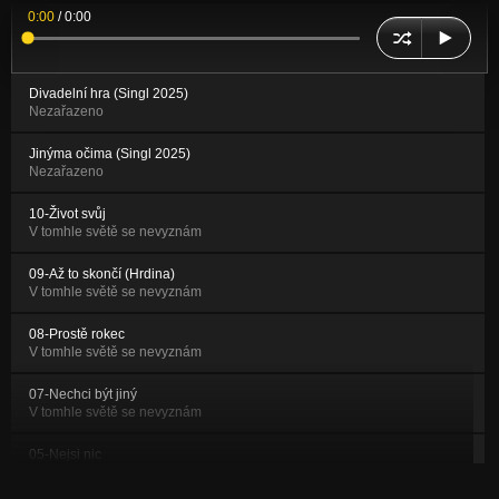
0:00
/
0:00
Divadelní hra (Singl 2025)
Nezařazeno
Jinýma očima (Singl 2025)
Nezařazeno
10-Život svůj
V tomhle světě se nevyznám
09-Až to skončí (Hrdina)
V tomhle světě se nevyznám
08-Prostě rokec
V tomhle světě se nevyznám
07-Nechci být jiný
V tomhle světě se nevyznám
05-Nejsi nic
V tomhle světě se nevyznám