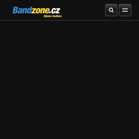
Bandzone.cz
žijeme hudbou