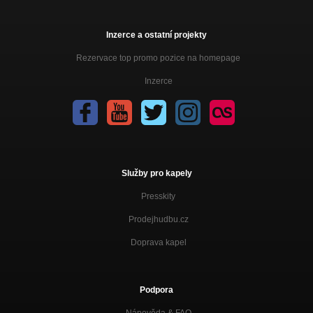
008-Džonnyho Deppka (2014)
Ty na to máš! (2014)
Inzerce a ostatní projekty
008-Je to jinak (2014)
Rezervace top promo pozice na homepage
Ty na to máš! (2014)
Inzerce
008-Mám v tom jasno! (EP 2013)
EP (2013)
008-Smolař,Klikař (EP 2013)
EP (2013)
008-Vlak ke Štěstí (2012)
Služby pro kapely
Svět kolem nás (2012)
Presskity
008-Dlouhá cesta (2012)
Svět kolem nás (2012)
Prodejhudbu.cz
008-I Fuck You (2012)
Doprava kapel
Svět kolem nás (2012)
008-V Pohodě (2012)
Svět kolem nás (2012)
Podpora