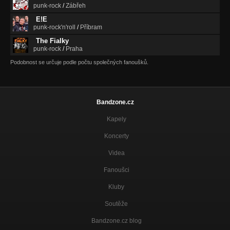
punk-rock
/
Zábřeh
13-My jedeme dál!
E!E
10.years
punk-rock'n'roll
/
Příbram
The Fialky
05-Nový den
punk-rock
/
Praha
EP (2018)
Podobnost se určuje podle počtu společných fanoušků.
008-Svět kolem nás (2017)
Nezařazeno
008-Pár strohých vět (2016)
Bandzone.cz
Všechno je jasné (2016)
Kapely
008-Odlišné názory (2014)
Koncerty
Ty na to máš! (2014)
Videa
008-Všechno je jasné (2016)
Všechno je jasné (2016)
Fanoušci
008-Zázrak (2014)
Kluby
Ty na to máš! (2014)
Soutěže
008-Pro Vás (2016)
Všechno je jasné (2016)
Bandzone.cz blog