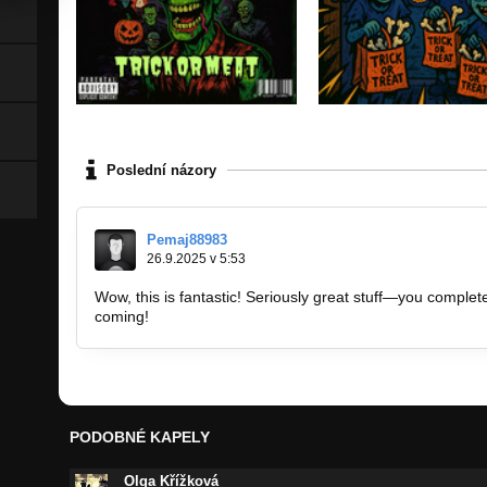
Poslední názory
Pemaj88983
26.9.2025 v 5:53
Wow, this is fantastic! Seriously great stuff—you completel
coming!
https://www.myfordbenefits.com.co
PODOBNÉ KAPELY
Olga Křížková