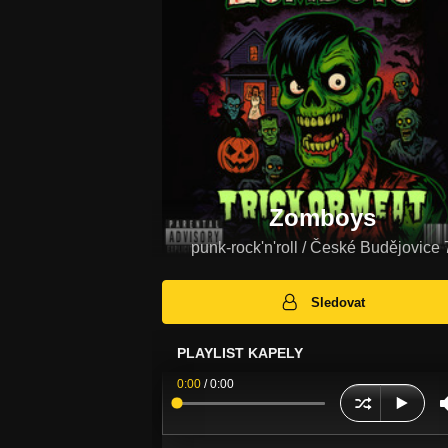
Zomboys
punk-rock'n'roll / České Budějovice 
Sledovat
PLAYLIST KAPELY
0:00
/
0:00