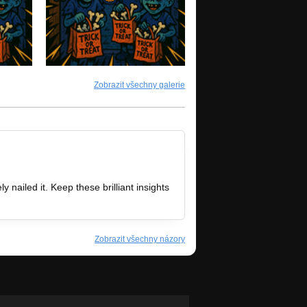
Zobrazit všechny galerie
y nailed it. Keep these brilliant insights
Zobrazit všechny názory