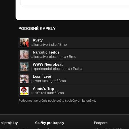
PODOBNÉ KAPELY
Květy
alternative-indie
/
Brno
Narcotic Fields
alternative-electronica
/
Brno
WWW Neurobeat
experimental-electronica
/
Praha
Lesní zvěř
power-schlager
/
Brno
Annie's Trip
rock'n'roll-funk
/
Brno
Podobnost se určuje podle počtu společných fanoušků.
tní projekty
Služby pro kapely
Podpora