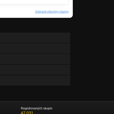
Zobrazit všechny názory
Registrovaných skupin
47 031