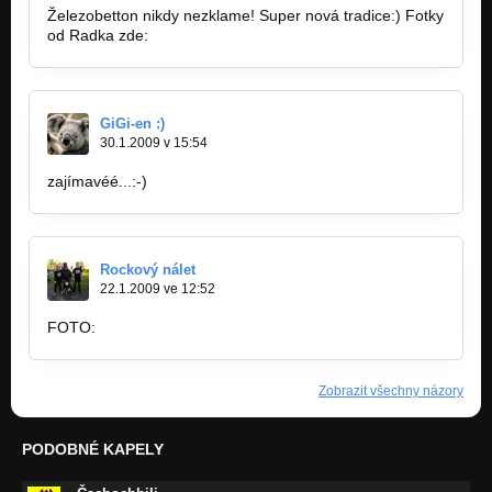
Železobetton nikdy nezklame! Super nová tradice:) Fotky
od Radka zde:
http://www.bnpl.cz/fotky/2010/012…
GiGi-en :)
30.1.2009 v 15:54
zajímavéé...:-)
Rockový nálet
22.1.2009 ve 12:52
FOTO:
http://www.bnpl.cz/fotky/2009/011…
Zobrazit všechny názory
PODOBNÉ KAPELY