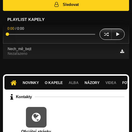
Sledovat
PLAYLIST KAPELY
0:00
/
0:00
Nech_mě_bejt
Nezařazeno
NOVINKY
O KAPELE
ALBA
NÁZORY
VIDEA
FOTK
Kontakty
Oficiální stránky