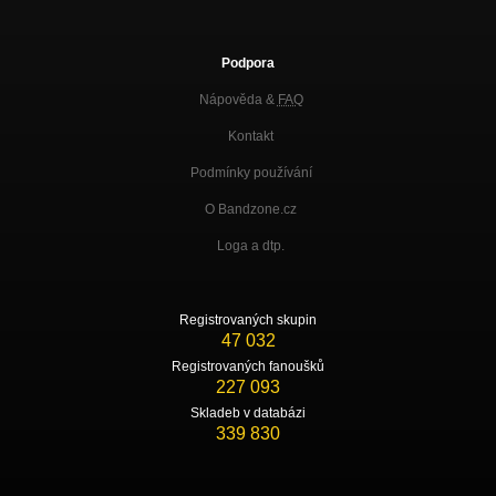
Podpora
Nápověda &
FAQ
Kontakt
Podmínky používání
O Bandzone.cz
Loga a dtp.
Registrovaných skupin
47 032
Registrovaných fanoušků
227 093
Skladeb v databázi
339 830