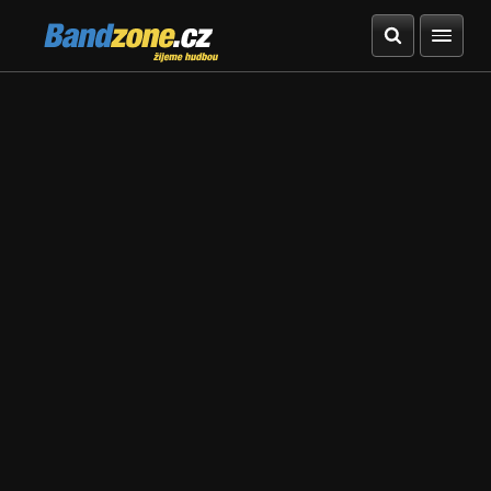
Bandzone.cz
žijeme hudbou