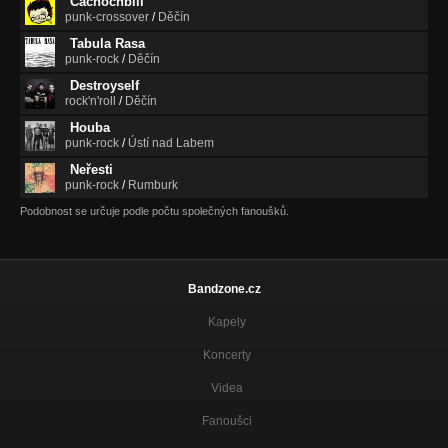
Čachochbili
punk-crossover
/
Děčín
Tabula Rasa
punk-rock
/
Děčín
Destroyself
rock'n'roll
/
Děčín
Houba
punk-rock
/
Ústí nad Labem
Neřesti
punk-rock
/
Rumburk
Podobnost se určuje podle počtu společných fanoušků.
Bandzone.cz
Kapely
Koncerty
Videa
Fanoušci