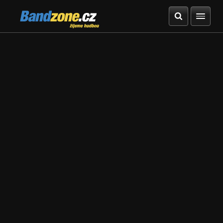
Bandzone.cz
žijeme hudbou