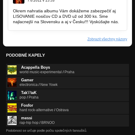
7.6.2011 v 15:53
Okrem nahratia albumu Vám dokážeme zabezpečiť aj
LISOVANIE nosičov CD a DVD už od 300 ks. Sme
najlacnejší na Slovensku a aj v Česku!!! Vyskúšajte nás.
Zobrazit všechny názory
PODOBNÉ KAPELY
Acappella Boys
world music-experimental
/
Praha
Gamer
electronica
/
New Yowk
Tak'i'taK
pop
/
Praha
Fosfor
hard rock-alternative
/
Ostrava
messi
rap-hip hop
/
BRNOO
Podobnost se určuje podle počtu společných fanoušků.