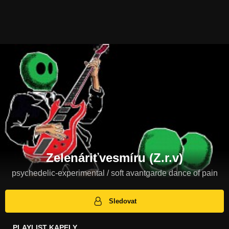
Zelenáriťvesmíru (Z.r.v)
psychedelic-experimental / soft avantgarde dance of pain
Sledovat
PLAYLIST KAPELY