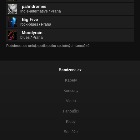
palindromes
indie-alternative
/
Praha
Big Five
rock-blues
/
Praha
Moodyrain
blues
/
Praha
Podobnost se určuje podle počtu společných fanoušků.
Bandzone.cz
Kapely
Koncerty
Videa
Fanoušci
Kluby
Soutěže