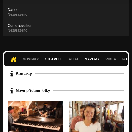
Danger
Nezařazeno
Come together
Nezařazeno
NOVINKY
O KAPELE
ALBA
NÁZORY
VIDEA
FOTK
Kontakty
Nově přidané fotky