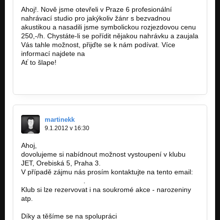
Ahoj!. Nově jsme otevřeli v Praze 6 profesionální
nahrávací studio pro jakýkoliv žánr s bezvadnou
akustikou a nasadili jsme symbolickou rozjezdovou cenu
250,-/h. Chystáte-li se pořídit nějakou nahrávku a zaujala
Vás tahle možnost, přijďte se k nám podívat. Více
informací najdete na
www.slamarecords.cz
Ať to šlape!
martinekk
9.1.2012 v 16:30
Ahoj,
dovolujeme si nabídnout možnost vystoupení v klubu
JET, Orebiská 5, Praha 3.
V případě zájmu nás prosím kontaktujte na tento email:
jetclub@seznam.cz
.
Klub si lze rezervovat i na soukromé akce - narozeniny
atp.
Díky a těšíme se na spolupráci