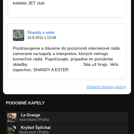
kolektiv JET club
www.jetclub.cz
Shandy a ester
16.8.2011 v 15:06
Pozdravujeme a dávame do pozornosti internetové rádio
zamerané na kapely a interpretov, ktorých nehrajú
komerčné rádiá. Popočúvajte, prípadne im ponúknite
skladby.
www.demomusicradio.com
. Nás už hrajú. Veľa
úspechov. SHANDY A ESTER
Zobrazit všechny názory
PODOBNÉ KAPELY
La Grange
rock-blues
/
Praha
Kryštof Šplíchal
blues-jazz
/
Praha