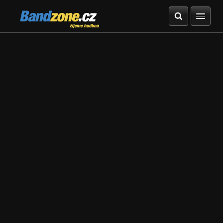
Bandzone.cz
žijeme hudbou