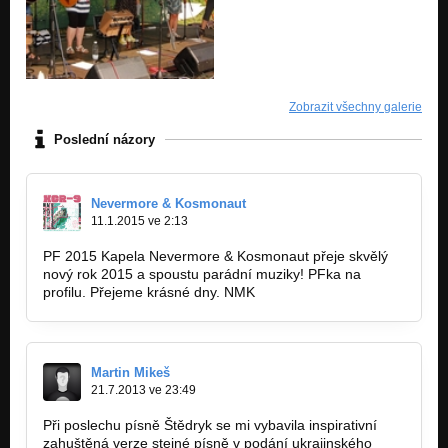
Zobrazit všechny galerie
Poslední názory
Nevermore & Kosmonaut
11.1.2015 ve 2:13
PF 2015 Kapela Nevermore & Kosmonaut přeje skvělý
nový rok 2015 a spoustu parádní muziky! PFka na
profilu. Přejeme krásné dny. NMK
Martin Mikeš
21.7.2013 ve 23:49
Při poslechu písně Štědryk se mi vybavila inspirativní
zahuštěná verze stejné písně v podání ukrajinského