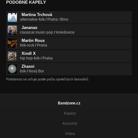
PODOBNÉ KAPELY
Martina Trchová
alternative-folk
/
Praha / Brno
Jananas
classical music-pop
/
Holešovice
Martin Rous
folk-rock
/
Praha
Xindl X
hip hop-folk
/
Praha
Zhasni
folk
/
Nový Bor
Podobnost se určuje podle počtu společných fanoušků.
Bandzone.cz
Kapely
Koncerty
Videa