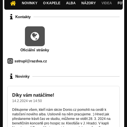
NOVINKY
O KAPELE
ALBA
NÁZORY
VIDEA
FOTK
Kontakty
Oficiální stránky
sstrupl@razdva.cz
Novinky
Díky vám natáčíme!
14.2.2024 ve 14:50
Děkujeme všem, kteří nám skrze Donio.cz pomohli na cestě k
natočení nového alba. Usilovně na něm pracujeme. :) Hned jak
přestaneme trávit čas ve studiu, můžeme se vidět 28. 3. 2024 na
benefičním koncertě pro hospic sv. Kleofáše v J. Hradci. V kapli