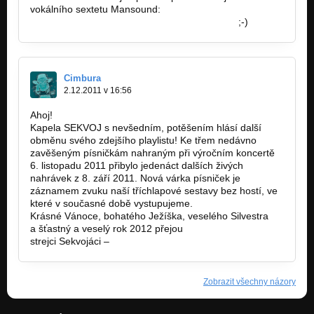
vokálního sextetu Mansound:
http://www.youtube.com/watch?v=ZzxV1oFv…
;-)
Cimbura
2.12.2011 v 16:56
Ahoj!
Kapela SEKVOJ s nevšedním, potěšením hlásí další
obměnu svého zdejšího playlistu! Ke třem nedávno
zavěšeným písničkám nahraným při výročním koncertě
6. listopadu 2011 přibylo jedenáct dalších živých
nahrávek z 8. září 2011. Nová várka písniček je
záznamem zvuku naší tříchlapové sestavy bez hostí, ve
které v současné době vystupujeme.
Krásné Vánoce, bohatého Ježíška, veselého Silvestra
a šťastný a veselý rok 2012 přejou
strejci Sekvojáci –
www.sekvojmusic.cz
Zobrazit všechny názory