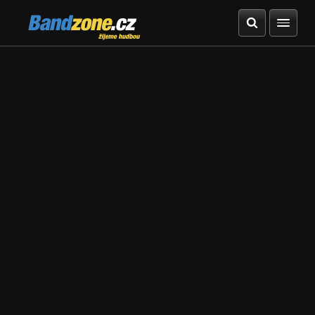
Bandzone.cz
žijeme hudbou