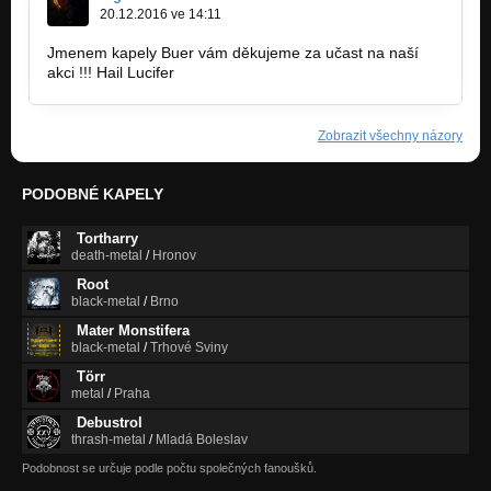
20.12.2016 ve 14:11
Jmenem kapely Buer vám děkujeme za učast na naší
akci !!! Hail Lucifer
Zobrazit všechny názory
PODOBNÉ KAPELY
Tortharry
death-metal
/
Hronov
Root
black-metal
/
Brno
Mater Monstifera
black-metal
/
Trhové Sviny
Törr
metal
/
Praha
Debustrol
thrash-metal
/
Mladá Boleslav
Podobnost se určuje podle počtu společných fanoušků.