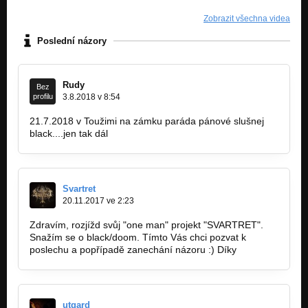
Zobrazit všechna videa
Poslední názory
Rudy
Bez
profilu
3.8.2018 v 8:54
21.7.2018 v Toužimi na zámku paráda pánové slušnej
black....jen tak dál
Svartret
20.11.2017 ve 2:23
Zdravím, rozjížd svůj "one man" projekt "SVARTRET".
Snažím se o black/doom. Tímto Vás chci pozvat k
poslechu a popřípadě zanechání názoru :) Díky
utgard