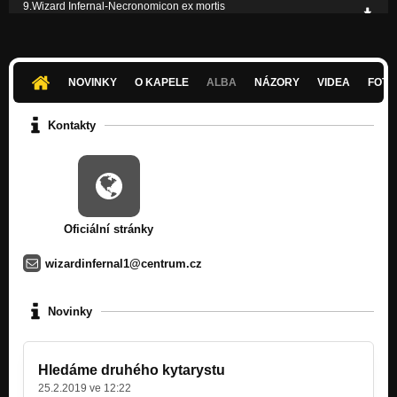
9.Wizard Infernal-Necronomicon ex mortis
Nezařazeno
2.Wizard Infernal-Barbar
Nezařazeno
NOVINKY
O KAPELE
ALBA
NÁZORY
VIDEA
FOTK
Kontakty
Oficiální stránky
wizardinfernal1@centrum.cz
Novinky
Hledáme druhého kytarystu
25.2.2019 ve 12:22