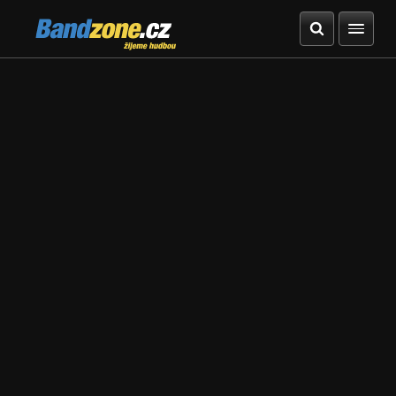
Bandzone.cz
žijeme hudbou