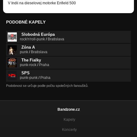
V Indii na dieselovej motorke Enfield 500
PODOBNÉ KAPELY
Slobodná Európa
rock'n'roll-punk
/
Bratislava
Zóna A
punk
/
Bratislava
The Fialky
punk-rock
/
Praha
SPS
punk-punk
/
Praha
Podobnost se určuje podle počtu společných fanoušků.
Bandzone.cz
Kapely
Koncerty