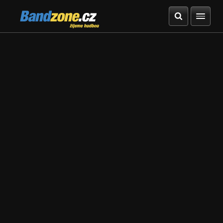
Bandzone.cz
žijeme hudbou