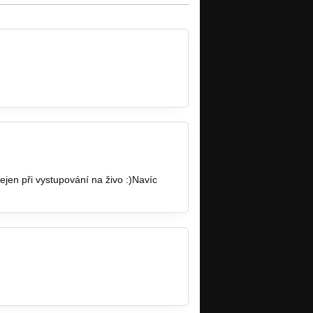
bi/
jen při vystupování na živo :)Navíc