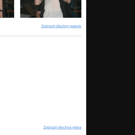
Zobrazit všechny galerie
Zobrazit všechna videa