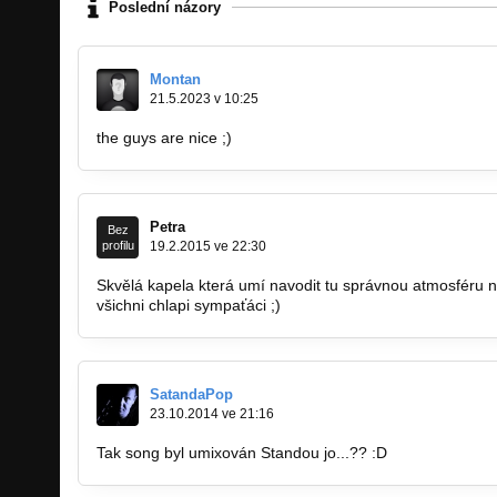
Poslední názory
Montan
21.5.2023 v 10:25
the guys are nice ;)
https://carxapk.com/
https://fluxus.mo
Petra
Bez
profilu
19.2.2015 ve 22:30
Skvělá kapela která umí navodit tu správnou atmosféru ne
všichni chlapi sympaťáci ;)
SatandaPop
23.10.2014 ve 21:16
Tak song byl umixován Standou jo...?? :D