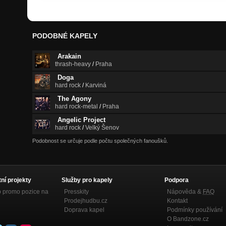
PODOBNÉ KAPELY
Arakain
thrash-heavy
/
Praha
Doga
hard rock
/
Karviná
The Agony
hard rock-metal
/
Praha
Angelic Project
hard rock
/
Velký Šenov
Podobnost se určuje podle počtu společných fanoušků.
tní projekty
Služby pro kapely
Podpora
p promo pozice na
Presskity
Nápověda &
FAQ
Prodejhudbu.cz
Kontakt
Doprava kapel
Podmínky používání
O Bandzone.cz