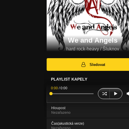
We and Angels
hard rock-heavy / Šluknov
Sledovat
PLAYLIST KAPELY
0:00
/
0:00
Hloupost
Nezařazeno
Čas(akustická verze)
Nezařazeno