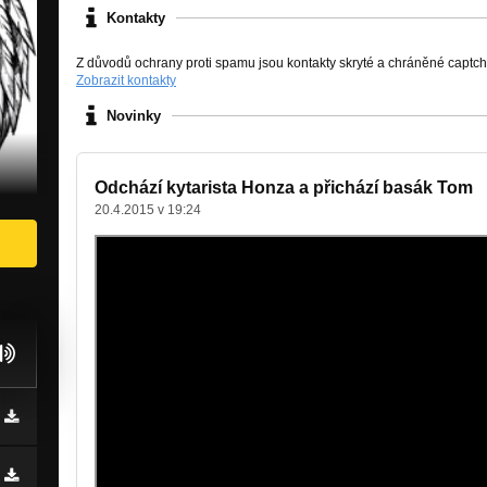
Kontakty
Z důvodů ochrany proti spamu jsou kontakty skryté a chráněné captc
Zobrazit kontakty
Novinky
Odchází kytarista Honza a přichází basák Tom
20.4.2015 v 19:24