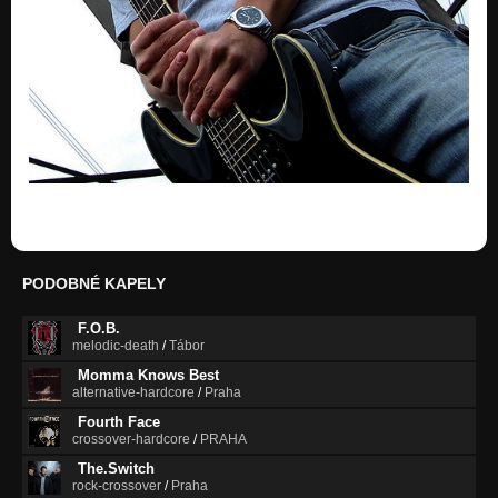
PODOBNÉ KAPELY
F.O.B.
melodic-death
/
Tábor
Momma Knows Best
alternative-hardcore
/
Praha
Fourth Face
crossover-hardcore
/
PRAHA
The.Switch
rock-crossover
/
Praha