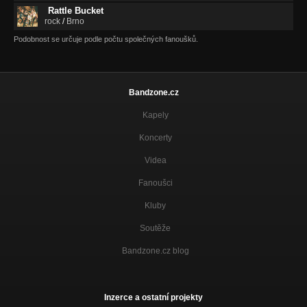
Rattle Bucket
rock
/
Brno
Podobnost se určuje podle počtu společných fanoušků.
Bandzone.cz
Kapely
Koncerty
Videa
Fanoušci
Kluby
Soutěže
Bandzone.cz blog
Inzerce a ostatní projekty