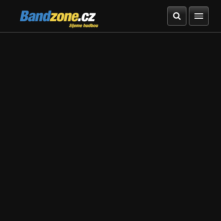
Bandzone.cz
žijeme hudbou