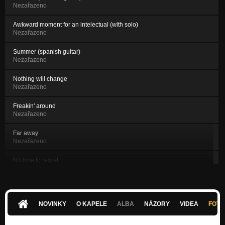
Nezařazeno
Awkward moment for an intelectual (with solo)
Nezařazeno
Summer (spanish guitar)
Nezařazeno
Nothing will change
Nezařazeno
Freakin' around
Nezařazeno
Far away
Nezařazeno
No time to regret
Nezařazeno
Crazy horse
Nezařazeno
NOVINKY
O KAPELE
ALBA
NÁZORY
VIDEA
FOTK
Dellay lullaby
Nezařazeno