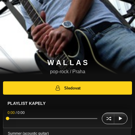
W A L L A S
pop-rock / Praha
Sledovat
PLAYLIST KAPELY
0:00
/
0:00
Summer (acoustic guitar)