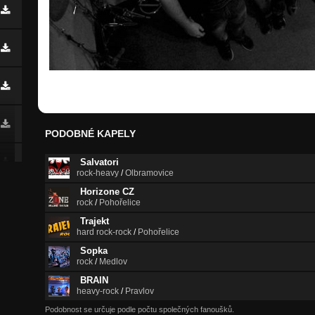
PODOBNÉ KAPELY
Salvatori
rock-heavy
/
Olbramovice
Horizone CZ
rock
/
Pohořelice
Trajekt
hard rock-rock
/
Pohořelice
Sopka
rock
/
Medlov
BRAIN
heavy-rock
/
Pravlov
Podobnost se určuje podle počtu společných fanoušků.