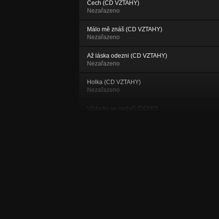
Čech (CD VZTAHY)
Nezařazeno
Málo mě znáš (CD VZTAHY)
Nezařazeno
Až láska odezni (CD VZTAHY)
Nezařazeno
Holka (CD VZTAHY)
Nezařazeno
Vždycky se nedaří (DEMO)
Nezařazeno
Dobrý človek (DEMO)
Nezařazeno
Mucha (DEMO)
Nezařazeno
Na chvíli (DEMO)
Nezařazeno