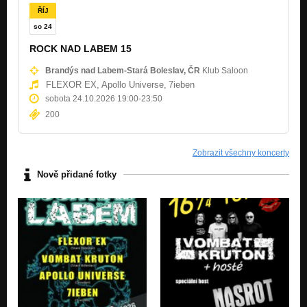
ŘÍJ
so 24
ROCK NAD LABEM 15
Brandýs nad Labem-Stará Boleslav, ČR
Klub Saloon
FLEXOR EX,
Apollo Universe,
7ieben
sobota 24.10.2026 19:00
-
23:50
200
Zobrazit všechny koncerty
Nově přidané fotky