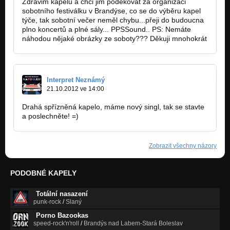
Zdravim kapelu a chci jim poděkovat za organizaci
sobotního festiválku v Brandýse, co se do výběru kapel
týče, tak sobotní večer neměl chybu...přeji do budoucna
plno koncertů a plné sály... PPSSound.. PS: Nemáte
náhodou nějaké obrázky ze soboty??? Děkuji mnohokrát
Interpret Neznámý
21.10.2012 ve 14:00
Drahá spřízněná kapelo, máme nový singl, tak se stavte
a poslechněte! =)
Zobrazit všechny názory
PODOBNÉ KAPELY
Totální nasazení
punk-rock
/
Slaný
Porno Bazookas
speed-rock'n'roll
/
Brandýs nad Labem-Stará Boleslav