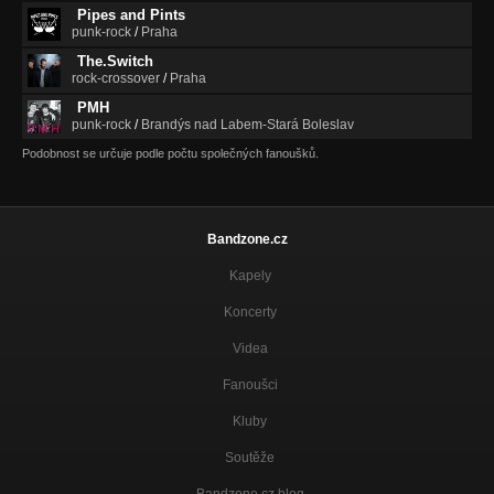
Pipes and Pints
punk-rock
/
Praha
The.Switch
rock-crossover
/
Praha
PMH
punk-rock
/
Brandýs nad Labem-Stará Boleslav
Podobnost se určuje podle počtu společných fanoušků.
Bandzone.cz
Kapely
Koncerty
Videa
Fanoušci
Kluby
Soutěže
Bandzone.cz blog