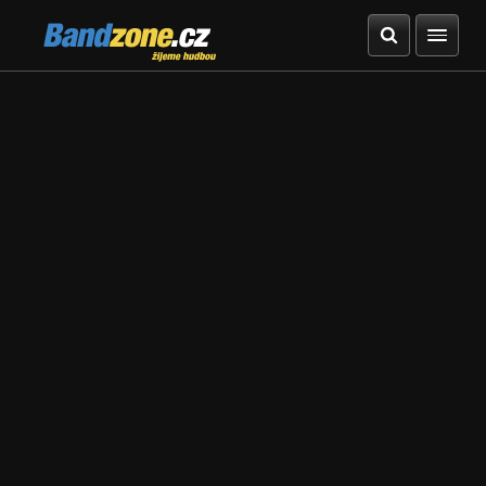
Bandzone.cz
žijeme hudbou