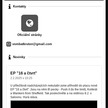
Intero Aporver (2014)
INTERO APORVER
Kontakty
Ikarus (VK 2010)
VOMBAT KRUTON
Bliss (VK 2010)
VOMBAT KRUTON
Oficiální stránky
Kdysi (VK 2010)
VOMBAT KRUTON
vombatkruton@gmail.com
Lagr (VK 2010)
VOMBAT KRUTON
Novinky
Magor (VK 2010)
VOMBAT KRUTON
EP "16 a čtvrt"
2.2.2025 v 10:25
Mother (VK 2010)
VOMBAT KRUTON
U příležitosti nadcházejících nekulatin jsme přihodili do placu nové
EP "16 a čtvrt". Jsou na něm tři pecky - Push it (to the limit), Kolikrát
Siren Song (VK 2010)
a Wankers from Sheffield. Tak poslechněte a na viděnou 8.2. v
VOMBAT KRUTON
Saloonu. Hurá sláva.