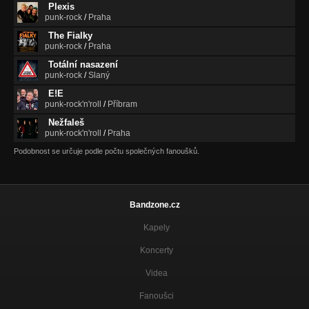
Plexis
punk-rock
/
Praha
The Fialky
punk-rock
/
Praha
Totální nasazení
punk-rock
/
Slaný
E!E
punk-rock'n'roll
/
Příbram
Nežfaleš
punk-rock'n'roll
/
Praha
Podobnost se určuje podle počtu společných fanoušků.
Bandzone.cz
Kapely
Koncerty
Videa
Fanoušci