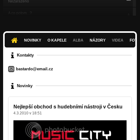
Nezařazeno
A co potom...?
Nezařazeno
Policajt
Nezařazeno
NOVINKY
O KAPELE
ALBA
NÁZORY
VIDEA
FOTK
Pivní song
Nezařazeno
Kontakty
Boj a práva
bastardo@email.cz
Nezařazeno
Proměna
Novinky
Nezařazeno
Nelo to jinak
Nezařazeno
Nejlepší obchod s hudebnímí nástroji v Česku
4.3.2010 v 18:51