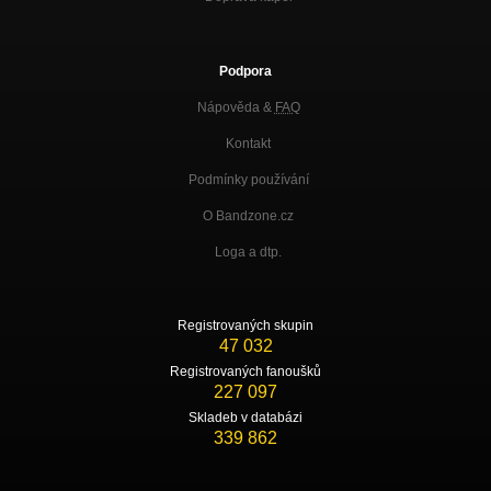
Podpora
Nápověda &
FAQ
Kontakt
Podmínky používání
O Bandzone.cz
Loga a dtp.
Registrovaných skupin
47 032
Registrovaných fanoušků
227 097
Skladeb v databázi
339 862