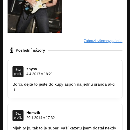
Zobrazit všechny galerie
Poslední názory
zbysa
Bez
profilu
4.4.2017 v 18:21
Borci, dejte to jeste do kupy aspon na jednu sranda akci
:)
Homzík
Bez
profilu
20.1.2014 v 17:32
Mjeh ty jo, tak to je super. Vaší kazetu jsem dostal někdy