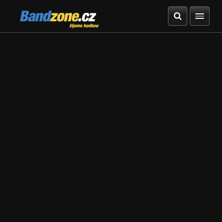
Bandzone.cz
žijeme hudbou