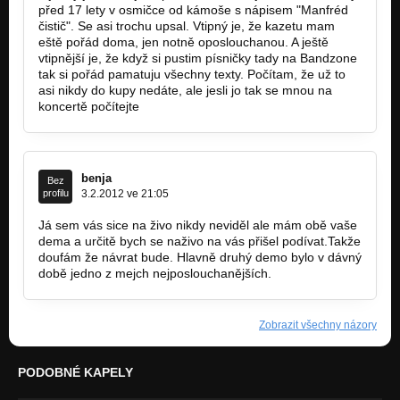
před 17 lety v osmičce od kámoše s nápisem "Manfréd
čistič". Se asi trochu upsal. Vtipný je, že kazetu mam
eště pořád doma, jen notně oposlouchanou. A ještě
vtipnější je, že když si pustim písničky tady na Bandzone
tak si pořád pamatuju všechny texty. Počítam, že už to
asi nikdy do kupy nedáte, ale jesli jo tak se mnou na
koncertě počítejte
benja
Bez
profilu
3.2.2012 ve 21:05
Já sem vás sice na živo nikdy neviděl ale mám obě vaše
dema a určitě bych se naživo na vás přišel podívat.Takže
doufám že návrat bude. Hlavně druhý demo bylo v dávný
době jedno z mejch nejposlouchanějších.
Zobrazit všechny názory
PODOBNÉ KAPELY