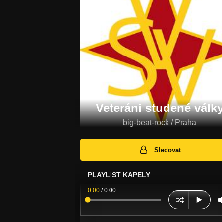
Veteráni studené válk
big-beat-rock / Praha
Sledovat
PLAYLIST KAPELY
0:00
/
0:00