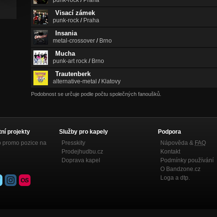
punk-rock
/
Praha
Visací zámek
punk-rock
/
Praha
Insania
metal-crossover
/
Brno
Mucha
punk-art rock
/
Brno
Trautenberk
alternative-metal
/
Klatovy
Podobnost se určuje podle počtu společných fanoušků.
tní projekty
Služby pro kapely
Podpora
p promo pozice na
Presskity
Nápověda &
FAQ
Prodejhudbu.cz
Kontakt
Doprava kapel
Podmínky používání
O Bandzone.cz
Loga a dtp.