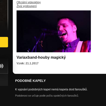
Oficiální videoklipy
Živá vystoupení
Variaxband-houby magický
Vznik: 21.1.2017
PODOBNÉ KAPELY
K vypsání podobných kapel nemá kapela dost fanoušků.
Podobnost se určuje podle počtu společných fanoušků.