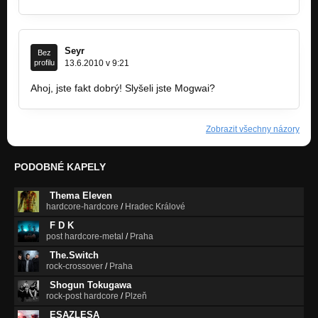
Seyr
Bez
profilu
13.6.2010 v 9:21
Ahoj, jste fakt dobrý! Slyšeli jste Mogwai?
Zobrazit všechny názory
PODOBNÉ KAPELY
Thema Eleven
hardcore-hardcore
/
Hradec Králové
F D K
post hardcore-metal
/
Praha
The.Switch
rock-crossover
/
Praha
Shogun Tokugawa
rock-post hardcore
/
Plzeň
ESAZLESA