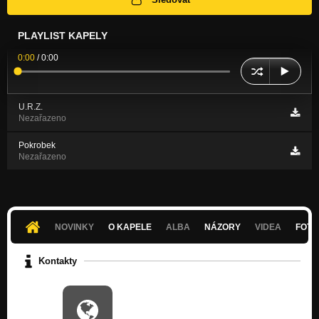
PLAYLIST KAPELY
0:00
/
0:00
U.R.Z.
Nezařazeno
Pokrobek
Nezařazeno
NOVINKY
O KAPELE
ALBA
NÁZORY
VIDEA
FOTK
Kontakty