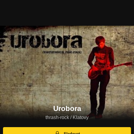
Urobora
thrash-rock / Klatovy
Sledovat