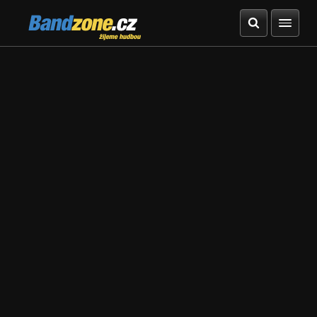
Bandzone.cz
žijeme hudbou