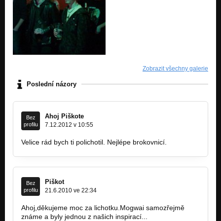
Zobrazit všechny galerie
Poslední názory
Ahoj Piškote
Bez
profilu
7.12.2012 v 10:55
Velice rád bych ti polichotil. Nejlépe brokovnicí.
Piškot
Bez
profilu
21.6.2010 ve 22:34
Ahoj,děkujeme moc za lichotku.Mogwai samozřejmě
známe a byly jednou z našich inspirací...