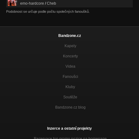
emo-hardcore
/
Cheb
Podobnost se určuje podle počtu společných fanoušků.
Bandzone.cz
Kapely
Koncerty
Videa
Fanoušci
Kluby
Soutěže
Bandzone.cz blog
Inzerce a ostatní projekty
Rezervace top promo pozice na homepage