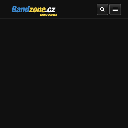
Bandzone.cz
žijeme hudbou