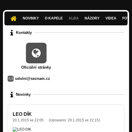
Belmond
Nezařazeno
NOVINKY
O KAPELE
ALBA
NÁZORY
VIDEA
FOTK
Je to těžký
Nezařazeno
Kontakty
Designér
Nezařazeno
Upír snach
Nezařazeno
Oficiální stránky
Viterbo - soundcosmetics remix
Nezařazeno
udolni@seznam.cz
Poslední číslo- pseudo orchestralni verze
Nezařazeno
Novinky
LEO DÍK
20.1.2015 ve 22:05
(Upraveno:
20.1.2015 ve 22:15
)