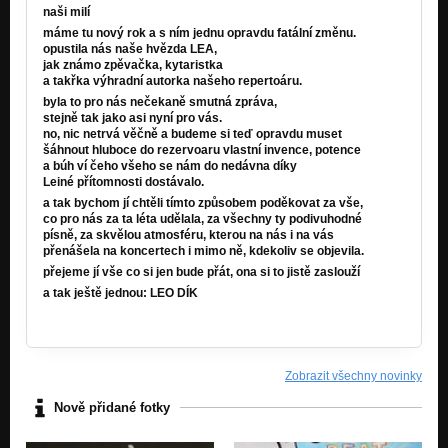
naši milí
máme tu nový rok a s ním jednu opravdu fatální změnu.
opustila nás naše hvězda LEA,
jak známo zpěvačka, kytaristka
a takřka výhradní autorka našeho repertoáru.
byla to pro nás nečekaně smutná zpráva,
stejně tak jako asi nyní pro vás.
no, nic netrvá věčně a budeme si teď opravdu muset
šáhnout hluboce do rezervoaru vlastní invence, potence
a búh ví čeho všeho se nám do nedávna díky
Leiné přítomnosti dostávalo.
a tak bychom jí chtěli tímto způsobem poděkovat za vše,
co pro nás za ta léta udělala, za všechny ty podivuhodné
písně, za skvělou atmosféru, kterou na nás i na vás
přenášela na koncertech i mimo ně, kdekoliv se objevila.
přejeme jí vše co si jen bude přát, ona si to jistě zaslouží
a tak ještě jednou: LEO DÍK
Zobrazit všechny novinky
Nově přidané fotky