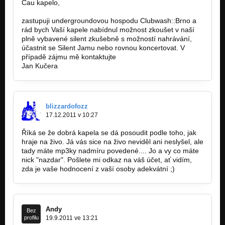
Čau kapelo,
zastupuji undergroundovou hospodu Clubwash::Brno a
rád bych Vaší kapele nabídnul možnost zkoušet v naší
plně vybavené silent zkušebně s možností nahrávání,
účastnit se Silent Jamu nebo rovnou koncertovat. V
případě zájmu mě kontaktujte
info@clubwash.cz
Jan Kučera
blizzardofozz
17.12.2011 v 10:27
Říká se že dobrá kapela se dá posoudit podle toho, jak
hraje na živo. Já vás sice na živo neviděl ani neslyšel, ale
tady máte mp3ky nadmíru povedené.... Jo a vy co máte
nick "nazdar". Pošlete mi odkaz na váš účet, ať vidím,
zda je vaše hodnocení z vaší osoby adekvátní ;)
Andy
Bez
profilu
19.9.2011 ve 13:21