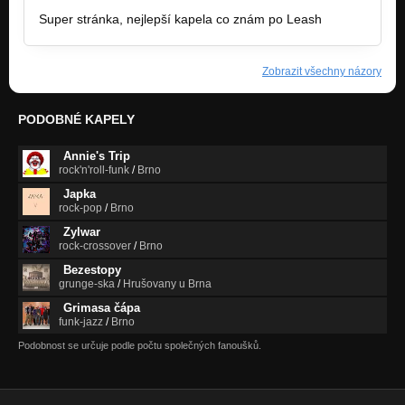
Super stránka, nejlepší kapela co znám po Leash
Zobrazit všechny názory
PODOBNÉ KAPELY
Annie's Trip
rock'n'roll-funk
/
Brno
Japka
rock-pop
/
Brno
Zylwar
rock-crossover
/
Brno
Bezestopy
grunge-ska
/
Hrušovany u Brna
Grimasa čápa
funk-jazz
/
Brno
Podobnost se určuje podle počtu společných fanoušků.