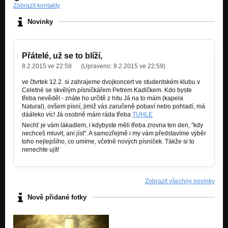
Zobrazit kontakty
Novinky
Přátelé, už se to blíží,
8.2.2015 ve 22:58
(Upraveno:
8.2.2015 ve 22:59
)
ve čtvrtek 12.2. si zahrajeme dvojkoncert ve studentském klubu v
Celetné se skvělým písničkářem Petrem Kadlčkem. Kdo byste
třeba nevěděl - znáte ho určitě z hitu Já na to mám (kapela
Natural), ovšem písní, jimiž vás zaručeně pobaví nebo pohladí, má
dááleko víc! Já osobně mám ráda třeba
TUHLE
Nechť je vám lákadlem, i kdybyste měli třeba zrovna ten den, "kdy
nechceš mluvit, ani jíst". A samozřejmě i my vám představíme výběr
toho nejlepšího, co umíme, včetně nových písniček. Tákže si to
nenechte ujít!
Zobrazit všechny novinky
Nově přidané fotky