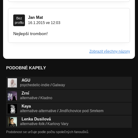
Jan Mat
Bez
profilu
16.1.2015 ve 12:03
Nejlepší trombon!
Zobrazit všechny názory
PODOBNÉ KAPELY
AGU
psychedelic-indie
/
Galway
Zrní
alternative
/
Kladno
Kaya
alternative-alternative
/
Jindřichovice pod Smrkem
Lenka Dusilová
alternative-folk
/
Karlovy Vary
Podobnost se určuje podle počtu společných fanoušků.