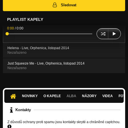
Sledovat
PLAYLIST KAPELY
0:00
/
0:00
Helena - Live, Orphenica, listopad 2014
Nezařazeno
Just Squeeze Me - Live, Orphenica, listopad 2014
Nezařazeno
NOVINKY
O KAPELE
ALBA
NÁZORY
VIDEA
FOTK
Kontakty
Z důvodů ochrany proti spamu jsou kontakty skryté a chráněné captchou.