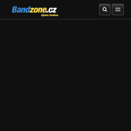
Bandzone.cz
žijeme hudbou