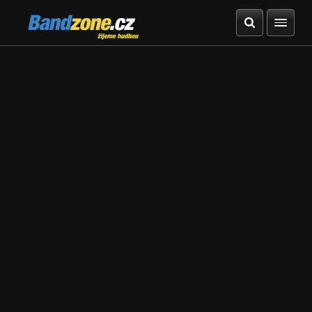
Bandzone.cz
žijeme hudbou