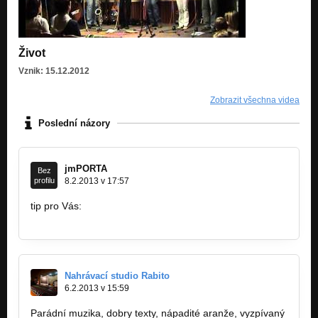
Život
Vznik: 15.12.2012
Zobrazit všechna videa
Poslední názory
jmPORTA
Bez
profilu
8.2.2013 v 17:57
tip pro Vás:
https://www.facebook.com/pages/JOSMAart…
Nahrávací studio Rabito
6.2.2013 v 15:59
Parádní muzika, dobry texty, nápadité aranže, vyzpívaný