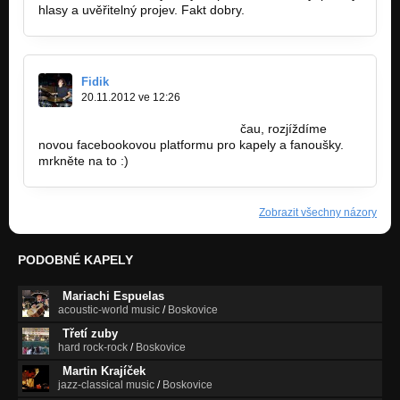
hlasy a uvěřitelný projev. Fakt dobry.
Fidik
20.11.2012 ve 12:26
https://www.facebook.com/pages…
čau, rozjíždíme
novou facebookovou platformu pro kapely a fanoušky.
mrkněte na to :)
Zobrazit všechny názory
PODOBNÉ KAPELY
Mariachi Espuelas
acoustic-world music
/
Boskovice
Třetí zuby
hard rock-rock
/
Boskovice
Martin Krajíček
jazz-classical music
/
Boskovice