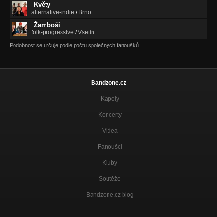
Květy
alternative-indie
/
Brno
Žamboši
folk-progressive
/
Vsetín
Podobnost se určuje podle počtu společných fanoušků.
Bandzone.cz
Kapely
Koncerty
Videa
Fanoušci
Kluby
Soutěže
Bandzone.cz blog