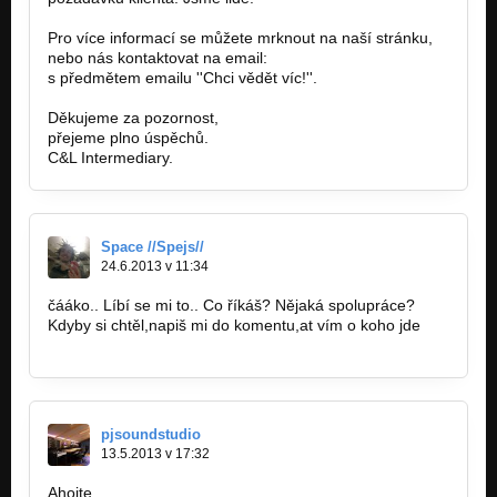
Pro více informací se můžete mrknout na naší stránku,
nebo nás kontaktovat na email:
cl-intermediary@post.cz
s předmětem emailu ''Chci vědět víc!''.
Děkujeme za pozornost,
přejeme plno úspěchů.
C&L Intermediary.
Space //Spejs//
24.6.2013 v 11:34
čááko.. Líbí se mi to.. Co říkáš? Nějaká spolupráce?
Kdyby si chtěl,napiš mi do komentu,at vím o koho jde
https://www.youtube.com/watch?v=H…
pjsoundstudio
13.5.2013 v 17:32
Ahojte,