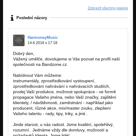
Zobrazit všechny galerie
Poslední názory
HarmoneyMusic
14.6.2016 v 17:18
Dobrý den,
Vážený umělče, dovolujeme si Vás pozvat na profil naší
společnosti na Bandzone.cz.
Nabídnout Vám můžeme:
instrumentály, zprostředkování vystoupení,
zprostředkování nahrávání v nahrávacích studiích,
prodej Vaší produkce, možnost spolupráce - ve formě
propagace Vašeho jména, nebo Vaší značky, zajištění
klientely, / návštěvnosti, zaměstnání - například jako
producent, různé akce, mix/master zvuku, zlepšení
Vašeho talentu - rady, tipy, triky, a jiné..
Jinde starost, u nás radost. Jsme kvalitní, spolehlivý,
rozumní.. Jednáme vždy dle domluvy, možností a
požadavků klienta. Jsme lidé!