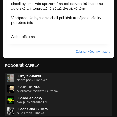
chceli by sme Vás upozorniť na celoslovenskú hudobnú
autorskú a interpretačnú sútaž Bystrické tóny.
V prípade, že by ste sa cheli prihlásiť tu nájdete všetky
potrebné info:
http://www.nahravaciestudio.sk/m261…
Alebo píšte na:
info@nahravaciestudio.sk
Zobrazit všechny názory
PODOBNÉ KAPELY
Dety z defektu
doom-pop
/
Hlohovec
Chiki liki tu-a
alternative-rock'n'roll
/
Prešov
Bobor a Socky
ska-punk
/
hradza LM
Beans and Bullets
blues-rock
/
Trnava