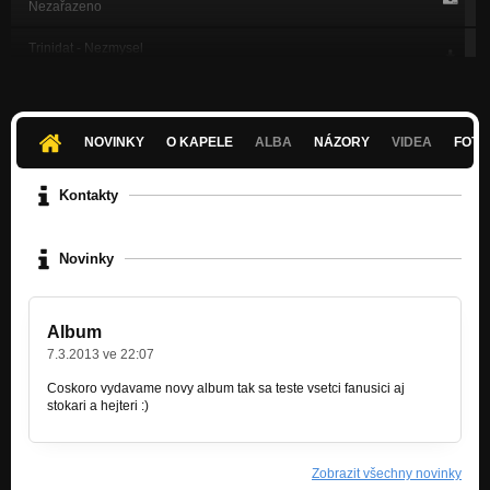
Nezařazeno
Trinidat - Nezmysel
Nezařazeno
Trinidat - Pakro parket
Nezařazeno
NOVINKY
O KAPELE
ALBA
NÁZORY
VIDEA
FOTK
Trinidat - Tatko v tekvici
Nezařazeno
Kontakty
Trinidat - Diss vodičak
Nezařazeno
Novinky
Trinidat - Diss trinidat
Nezařazeno
Album
Trinidat - Dzjea aha
7.3.2013 ve 22:07
Nezařazeno
Coskoro vydavame novy album tak sa teste vsetci fanusici aj
stokari a hejteri :)
Zobrazit všechny novinky