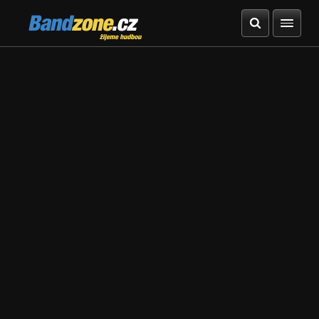
Bandzone.cz
žijeme hudbou