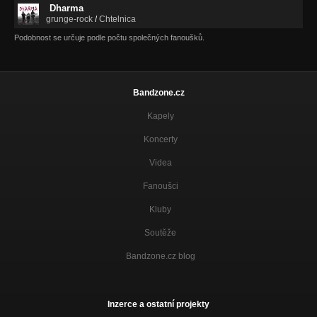
Dharma
grunge-rock
/
Chtelnica
Podobnost se určuje podle počtu společných fanoušků.
Bandzone.cz
Kapely
Koncerty
Videa
Fanoušci
Kluby
Soutěže
Bandzone.cz blog
Inzerce a ostatní projekty