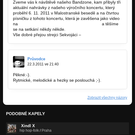
Zveme vás k návštěvě našeho Bandzone, kam přibyly tři
aktuální nahrávky z našeho výročního koncertu, který
proběhl 6. 11. 2011 v Malostranské besedě a na čtvrtou
písničku z tohoto koncertu, která je zavěšena jako video
na
http://www.youtube.com/watch?v=bX80E…
a těšíme
se na setkání někdy někde.
Vše dobré přejou strejci Sekvojáci –
www.sekvojmusic.cz
Průvodce
22.3.2011 ve 21:40
Pěkné:-).
Rytmické, melodické a hezky se poslouchá ;-).
Zobrazit všechny názory
PODOBNÉ KAPELY
Xindl X
hip hop-folk
/
Praha