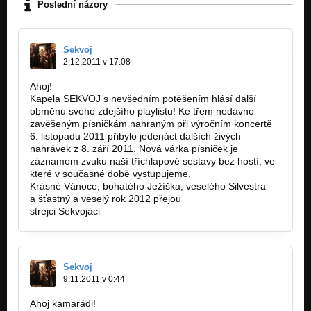
Poslední názory
Sekvoj
2.12.2011 v 17:08
Ahoj!
Kapela SEKVOJ s nevšedním potěšením hlásí další
obměnu svého zdejšího playlistu! Ke třem nedávno
zavěšeným písničkám nahraným při výročním koncertě
6. listopadu 2011 přibylo jedenáct dalších živých
nahrávek z 8. září 2011. Nová várka písniček je
záznamem zvuku naší tříchlapové sestavy bez hostí, ve
které v současné době vystupujeme.
Krásné Vánoce, bohatého Ježíška, veselého Silvestra
a šťastný a veselý rok 2012 přejou
strejci Sekvojáci –
www.sekvojmusic.cz
Sekvoj
9.11.2011 v 0:44
Ahoj kamarádi!