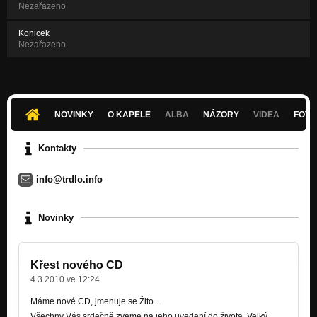
Nezařazeno
Konicek
Nezařazeno
NOVINKY
O KAPELE
ALBA
NÁZORY
VIDEA
FOTK
Kontakty
info@trdlo.info
Novinky
Křest nového CD
4.3.2010 ve 12:24
Máme nové CD, jmenuje se Žito...
Všechny Vás srdečně zveme na jeho uvedení do života. Velký