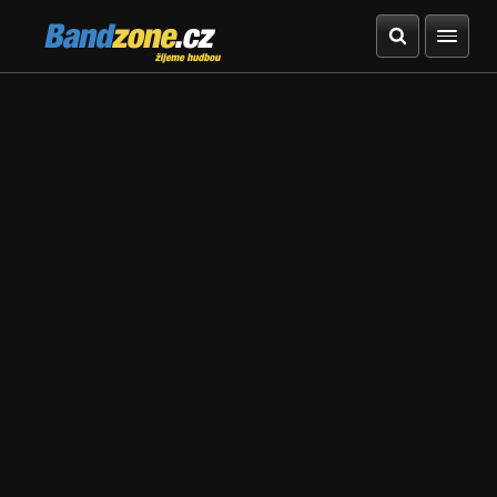
Bandzone.cz
žijeme hudbou