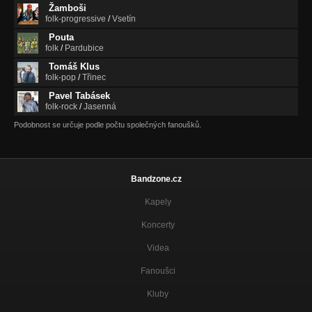
Žamboši
folk-progressive
/
Vsetín
Pouta
folk
/
Pardubice
Tomáš Klus
folk-pop
/
Třinec
Pavel Tabásek
folk-rock
/
Jasenná
Podobnost se určuje podle počtu společných fanoušků.
Bandzone.cz
Kapely
Koncerty
Videa
Fanoušci
Kluby