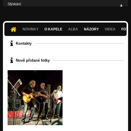
Stýskání
Nezařazeno
Bigbeat
Nezařazeno
NOVINKY
O KAPELE
ALBA
NÁZORY
VIDEA
FOTK
Tančíš
Nezařazeno
Kontakty
Nově přidané fotky