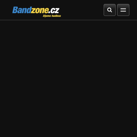
Bandzone.cz
žijeme hudbou