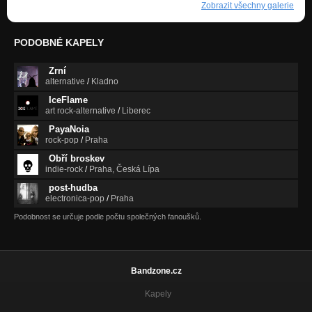
Zobrazit všechny galerie
PODOBNÉ KAPELY
Zrní
alternative
/
Kladno
IceFlame
art rock-alternative
/
Liberec
PayaNoia
rock-pop
/
Praha
Obří broskev
indie-rock
/
Praha, Česká Lípa
post-hudba
electronica-pop
/
Praha
Podobnost se určuje podle počtu společných fanoušků.
Bandzone.cz
Kapely