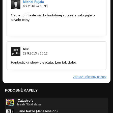
Michal Fujala
6.9.2016 ve 13:33
Caute, prihlaste sa do hudobnej sutaze a zabojujte o
skvele ceny!
www.citymusicshow.sk
www.facebook.com/citymusicshow
Miki
Bez
profilu
29.9.2013 v 15:12
Fantastická show dievčatá. Len tak ďalej.
Zobrazit všechny názory
PODOBNÉ KAPELY
Catastrofy
thrash
/
Bratislava
Jane Razor (Janesession)