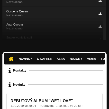
Nezařazeno
Obscene Queen
Nezařazeno
Anal Queem
Nezařazeno
Snake wants to spit
Nezařazeno
Pinguin
Nezařazeno
NOVINKY
O KAPELE
ALBA
NÁZORY
VIDEA
FOTK
I´m not Guilty
Nezařazeno
Kontakty
Deep Inside the Virgin
Nezařazeno
Novinky
01-Deep Inside the Virgin (Don´t Drink The Water - Demo 2011)
Nezařazeno
DEBUTOVÝ ALBUM "WET LOVE"
02-At Night (Don´t Drink The Water - Demo 2011)
1.10.2019 ve 20:04
(Upraveno:
1.10.2019 ve 20:58
)
Nezařazeno