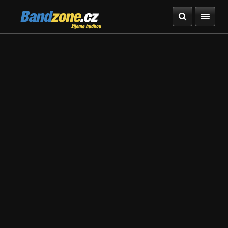
Bandzone.cz
žijeme hudbou