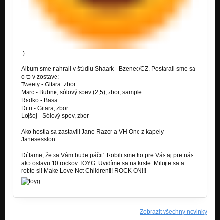
:)
Album sme nahrali v štúdiu Shaark - Bzenec/CZ. Postarali sme sa
o to v zostave:
Tweety - Gitara. zbor
Marc - Bubne, sólový spev (2,5), zbor, sample
Radko - Basa
Duri - Gitara, zbor
Lojšoj - Sólový spev, zbor
Ako hostia sa zastavili Jane Razor a VH One z kapely
Janesession.
Dúfame, že sa Vám bude páčiť. Robili sme ho pre Vás aj pre nás
ako oslavu 10 rockov TOYG. Uvidíme sa na krste. Milujte sa a
robte si! Make Love Not Children!!! ROCK ON!!!
Zobrazit všechny novinky