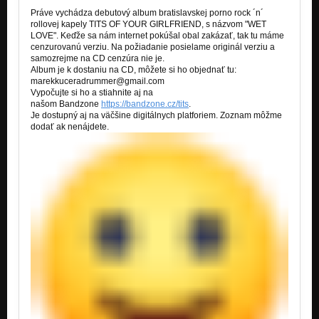
Práve vychádza debutový album bratislavskej porno rock ´n´
03-Wet Love (Don´t Drink The Water - Demo 2011)
rollovej kapely TITS OF YOUR GIRLFRIEND, s názvom "WET
Nezařazeno
LOVE". Keďže sa nám internet pokúšal obal zakázať, tak tu máme
cenzurovanú verziu. Na požiadanie posielame originál verziu a
samozrejme na CD cenzúra nie je.
04-69 (Don´t Drink The Water - Demo 2011)
Album je k dostaniu na CD, môžete si ho objednať tu:
Nezařazeno
marekkuceradrummer@gmail.com
Vypočujte si ho a stiahnite aj na
05-Obscene Queen (Don´t Drink The Water - Demo 2011)
našom
Bandzone
https://bandzone.cz/tits
.
Nezařazeno
Je dostupný aj na väčšine digitálnych platforiem. Zoznam môžme
dodať ak nenájdete.