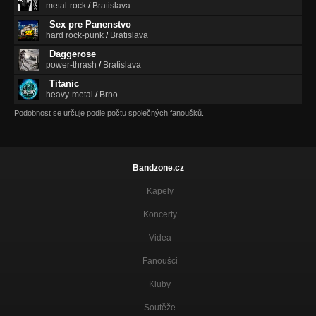
metal-rock
/
Bratislava
Sex pre Panenstvo
hard rock-punk
/
Bratislava
Daggerose
power-thrash
/
Bratislava
Titanic
heavy-metal
/
Brno
Podobnost se určuje podle počtu společných fanoušků.
Bandzone.cz
Kapely
Koncerty
Videa
Fanoušci
Kluby
Soutěže