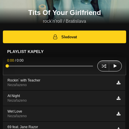
Tits Of Your Girlfriend
rock'n'roll / Bratislava
Sledovat
PLAYLIST KAPELY
0:00
/
0:00
Rockin´ with Teacher
Nezařazeno
At Night
Nezařazeno
Wet Love
Nezařazeno
69 feat. Jane Razor