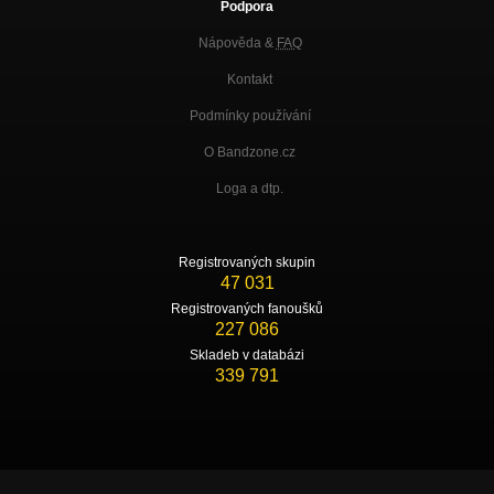
Podpora
Nápověda &
FAQ
Kontakt
Podmínky používání
O Bandzone.cz
Loga a dtp.
Registrovaných skupin
47 031
Registrovaných fanoušků
227 086
Skladeb v databázi
339 791